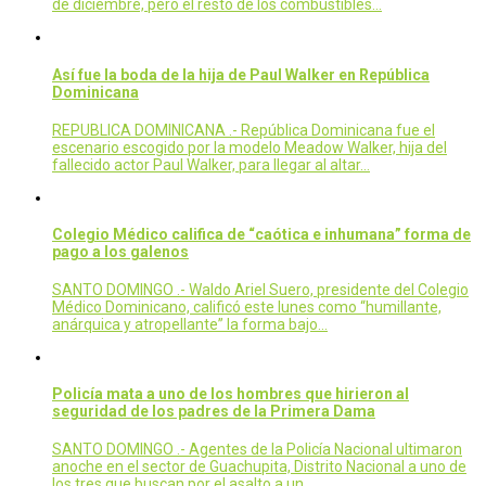
de diciembre, pero el resto de los combustibles…
Así fue la boda de la hija de Paul Walker en República
Dominicana
REPUBLICA DOMINICANA .- República Dominicana fue el
escenario escogido por la modelo Meadow Walker, hija del
fallecido actor Paul Walker, para llegar al altar…
Colegio Médico califica de “caótica e inhumana” forma de
pago a los galenos
SANTO DOMINGO .- Waldo Ariel Suero, presidente del Colegio
Médico Dominicano, calificó este lunes como “humillante,
anárquica y atropellante” la forma bajo…
Policía mata a uno de los hombres que hirieron al
seguridad de los padres de la Primera Dama
SANTO DOMINGO .- Agentes de la Policía Nacional ultimaron
anoche en el sector de Guachupita, Distrito Nacional a uno de
los tres que buscan por el asalto a un…