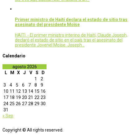
Primer ministro de Haití declara el estado de sitio tras
asesinato del presidente Moïse
HAITI .- El primer ministro interino de Haití, Claude Joseph,
declaró el estado de sitio en el país tras el asesinato del
presidente Jovenel Moïse. Joseph…
Calendario
agosto 2026
L
M
X
J
V
S
D
1
2
3
4
5
6
7
8
9
10
11
12
13
14
15
16
17
18
19
20
21
22
23
24
25
26
27
28
29
30
31
« Sep
Copyright © All rights reserved.