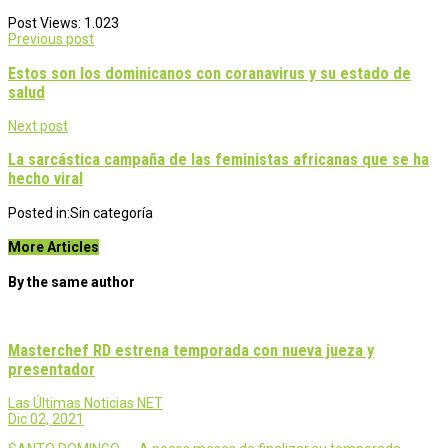
Post Views:
1.023
Post
Previous post
navigation
Estos son los dominicanos con coranavirus y su estado de
salud
Next post
La sarcástica campaña de las feministas africanas que se ha
hecho viral
Posted in:
Sin categoría
More Articles
By the same author
Masterchef RD estrena temporada con nueva jueza y
presentador
Las Últimas Noticias NET
Dic 02, 2021