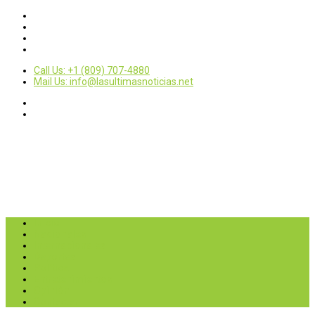
Call Us: +1 (809) 707-4880
Mail Us: info@lasultimasnoticias.net
Inicio
Nacionales
Internacionales
Deportes
Política
Entretenimientos
Opinión
Contactar