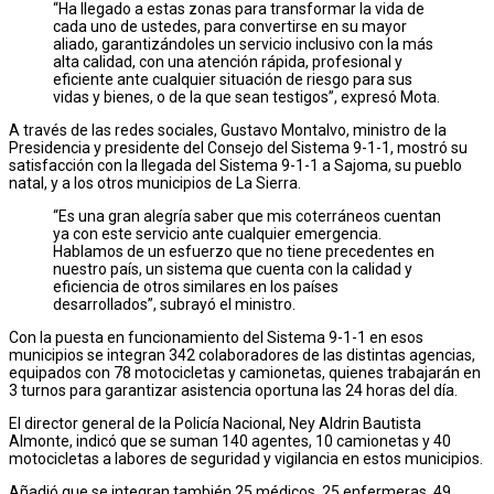
“Ha llegado a estas zonas para transformar la vida de
cada uno de ustedes, para convertirse en su mayor
aliado, garantizándoles un servicio inclusivo con la más
alta calidad, con una atención rápida, profesional y
eficiente ante cualquier situación de riesgo para sus
vidas y bienes, o de la que sean testigos”, expresó Mota.
A través de las redes sociales, Gustavo Montalvo, ministro de la
Presidencia y presidente del Consejo del Sistema 9-1-1, mostró su
satisfacción con la llegada del Sistema 9-1-1 a Sajoma, su pueblo
natal, y a los otros municipios de La Sierra.
“Es una gran alegría saber que mis coterráneos cuentan
ya con este servicio ante cualquier emergencia.
Hablamos de un esfuerzo que no tiene precedentes en
nuestro país, un sistema que cuenta con la calidad y
eficiencia de otros similares en los países
desarrollados”, subrayó el ministro.
Con la puesta en funcionamiento del Sistema 9-1-1 en esos
municipios se integran 342 colaboradores de las distintas agencias,
equipados con 78 motocicletas y camionetas, quienes trabajarán en
3 turnos para garantizar asistencia oportuna las 24 horas del día.
El director general de la Policía Nacional, Ney Aldrin Bautista
Almonte, indicó que se suman 140 agentes, 10 camionetas y 40
motocicletas a labores de seguridad y vigilancia en estos municipios.
Añadió que se integran también 25 médicos, 25 enfermeras, 49