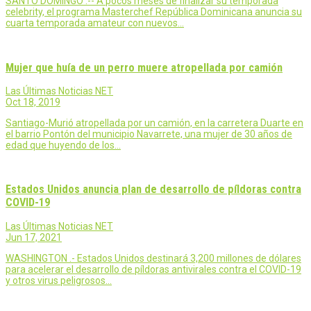
SANTO DOMINGO .-- A pocos meses de finalizar su temporada
celebrity, el programa Masterchef República Dominicana anuncia su
cuarta temporada amateur con nuevos…
Mujer que huía de un perro muere atropellada por camión
Las Últimas Noticias NET
Oct 18, 2019
Santiago-Murió atropellada por un camión, en la carretera Duarte en
el barrio Pontón del municipio Navarrete, una mujer de 30 años de
edad que huyendo de los…
Estados Unidos anuncia plan de desarrollo de píldoras contra
COVID-19
Las Últimas Noticias NET
Jun 17, 2021
WASHINGTON .- Estados Unidos destinará 3,200 millones de dólares
para acelerar el desarrollo de píldoras antivirales contra el COVID-19
y otros virus peligrosos…