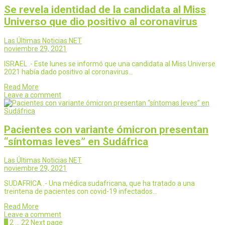
Se revela identidad de la candidata al Miss
Universo que dio positivo al coronavirus
Las Últimas Noticias NET
noviembre 29, 2021
ISRAEL .- Este lunes se informó que una candidata al Miss Universe
2021 había dado positivo al coronavirus…
Read More
Leave a comment
Pacientes con variante ómicron presentan
“síntomas leves” en Sudáfrica
Las Últimas Noticias NET
noviembre 29, 2021
SUDAFRICA .- Una médica sudafricana, que ha tratado a una
treintena de pacientes con covid-19 infectados…
Read More
Leave a comment
Page
Page
Page
1
2
…
22
Next page