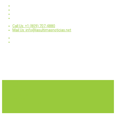
Call Us: +1 (809) 707-4880
Mail Us: info@lasultimasnoticias.net
Inicio
Nacionales
Internacionales
Deportes
Política
Entretenimientos
Opinión
Contactar