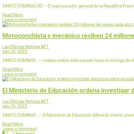
SANTO DOMINGO, RD. – El exprocurador general de la República Franc
Read More
Leave a comment
Motoconchista y mecánico reciben 24 millone
Las Últimas Noticias NET
julio 25, 2023
SANTO DOMINGO . — Loteka realizó este pasado lunes la entrega de 48
Read More
Leave a comment
El Ministerio de Educación ordena investigar d
Las Últimas Noticias NET
julio 25, 2023
SANTO DOMINGO . — El Ministerio de Educación (Minerd) ordenó una i
Read More
Leave a comment
Page
Page
Page
1
2
…
4
Next page