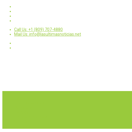
Call Us: +1 (809) 707-4880
Mail Us: info@lasultimasnoticias.net
Inicio
Nacionales
Internacionales
Deportes
Política
Entretenimientos
Opinión
Contactar