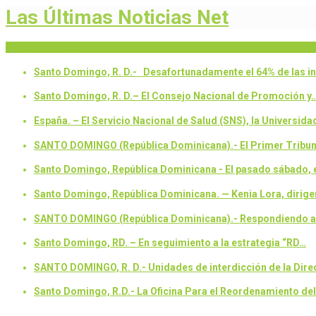
Las Últimas Noticias Net
Breaking News
Santo Domingo, R. D.- Desafortunadamente el 64% de las 
Santo Domingo, R. D.– El Consejo Nacional de Promoción y
España. – El Servicio Nacional de Salud (SNS), la Universid
SANTO DOMINGO (República Dominicana).- El Primer Tribuna
Santo Domingo, República Dominicana - El pasado sábado,
Santo Domingo, República Dominicana. — Kenia Lora, dirigen
SANTO DOMINGO (República Dominicana).- Respondiendo a un
Santo Domingo, RD. – En seguimiento a la estrategia “RD…
SANTO DOMINGO, R. D.- Unidades de interdicción de la Dir
Santo Domingo, R.D.- La Oficina Para el Reordenamiento de