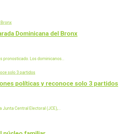
Parada Dominicana del Bronx
os pronosticado. Los dominicanos…
nes políticas y reconoce solo 3 partidos
a Junta Central Electoral (JCE),…
l núcleo familiar