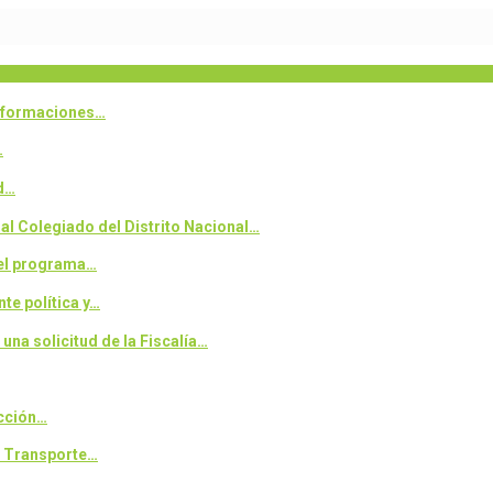
informaciones…
…
ad…
l Colegiado del Distrito Nacional…
 el programa…
te política y…
a solicitud de la Fiscalía…
ección…
l Transporte…