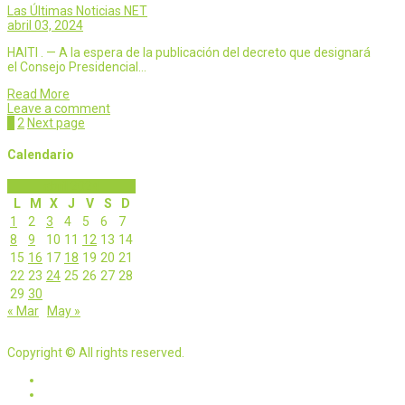
Las Últimas Noticias NET
abril 03, 2024
HAITI . — A la espera de la publicación del decreto que designará
el Consejo Presidencial…
Read More
Leave a comment
Page
Page
1
2
Next page
Calendario
abril 2024
L
M
X
J
V
S
D
1
2
3
4
5
6
7
8
9
10
11
12
13
14
15
16
17
18
19
20
21
22
23
24
25
26
27
28
29
30
« Mar
May »
Copyright © All rights reserved.