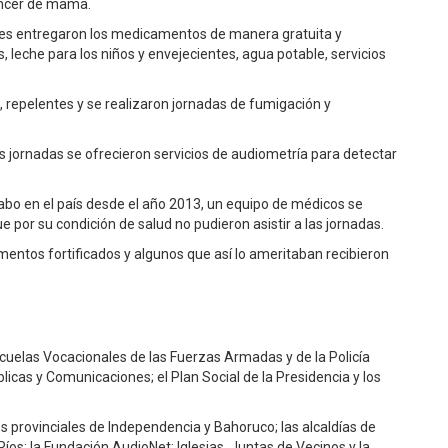
cáncer de mama.
 les entregaron los medicamentos de manera gratuita y
, leche para los niños y envejecientes, agua potable, servicios
, repelentes y se realizaron jornadas de fumigación y
 jornadas se ofrecieron servicios de audiometría para detectar
 cabo en el país desde el año 2013, un equipo de médicos se
 por su condición de salud no pudieron asistir a las jornadas.
entos fortificados y algunos que así lo ameritaban recibieron
scuelas Vocacionales de las Fuerzas Armadas y de la Policía
blicas y Comunicaciones; el Plan Social de la Presidencia y los
 provinciales de Independencia y Bahoruco; las alcaldías de
Ríos; la Fundación AudioNet; Iglesias, Juntas de Vecinos y la