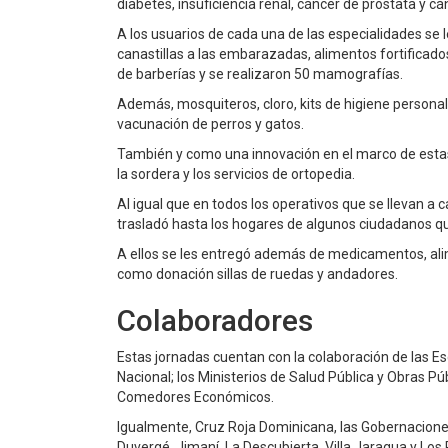
diabetes, insuficiencia renal, cáncer de próstata y 
A los usuarios de cada una de las especialidades se
canastillas a las embarazadas, alimentos fortificados
de barberías y se realizaron 50 mamografías.
Además, mosquiteros, cloro, kits de higiene personal
vacunación de perros y gatos.
También y como una innovación en el marco de estas
la sordera y los servicios de ortopedia.
Al igual que en todos los operativos que se llevan a
trasladó hasta los hogares de algunos ciudadanos que
A ellos se les entregó además de medicamentos, alim
como donación sillas de ruedas y andadores.
Colaboradores
Estas jornadas cuentan con la colaboración de las E
Nacional; los Ministerios de Salud Pública y Obras Pú
Comedores Económicos.
Igualmente, Cruz Roja Dominicana, las Gobernaciones
Duvergé, Jimaní, La Descubierta, Villa Jaragua y Los 