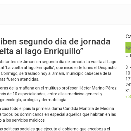
Ca
ciben segundo día de jornada
ag
ta al lago Enriquillo”
L
bitantes de Jimaní en segundo día de jornada La vuelta al Lago
3
 “La vuelta al lago Enriquillo”, que inició este lunes el Despacho
10
Conmigo, se trasladó hoy a Jimaní, municipio cabecera de la
17
nas fueron atendidas.
24
horas de la mañana en el multiuso profesor Héctor Marino Pérez
31
ás de 10 especialidades; entre ellas medicina general y
« 
, ginecología, urología y dermatología.
en casi todo el país la primera dama Cándida Montilla de Medina
 a todos los dominicanos en especial aquellos que habitan en las
 a los servicios médicos.
s políticas sociales que ejecuta el gobierno que encabeza el