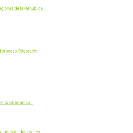
egiones de la República…
el proceso Odebrecht,…
elito cibernético…
es, luego de dos meses…