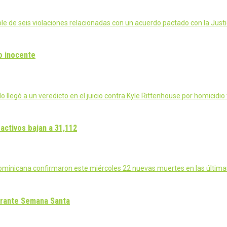
le de seis violaciones relacionadas con un acuerdo pactado con la Just
o inocente
llegó a un veredicto en el juicio contra Kyle Rittenhouse por homicidio
activos bajan a 31,112
minicana confirmaron este miércoles 22 nuevas muertes en las última
durante Semana Santa