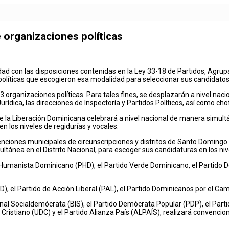
 organizaciones políticas
ad con las disposiciones contenidas en la Ley 33-18 de Partidos, Agrupa
olíticas que escogieron esa modalidad para seleccionar sus candidatos 
rganizaciones políticas. Para tales fines, se desplazarán a nivel nacio
ídica, las direcciones de Inspectoría y Partidos Políticos, así como cho
 de la Liberación Dominicana celebrará a nivel nacional de manera simu
 los niveles de regidurías y vocales.
nciones municipales de circunscripciones y distritos de Santo Domingo E
ltánea en el Distrito Nacional, para escoger sus candidaturas en los ni
o Humanista Dominicano (PHD), el Partido Verde Dominicano, el Partido 
 el Partido de Acción Liberal (PAL), el Partido Dominicanos por el Cambi
onal Socialdemócrata (BIS), el Partido Demócrata Popular (PDP), el Part
Cristiano (UDC) y el Partido Alianza País (ALPAÍS), realizará convencione