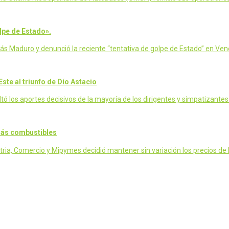
lpe de Estado».
lás Maduro y denunció la reciente “tentativa de golpe de Estado” en Ve
ste al triunfo de Dío Astacio
 los aportes decisivos de la mayoría de los dirigentes y simpatizantes 
más combustibles
ia, Comercio y Mipymes decidió mantener sin variación los precios de la