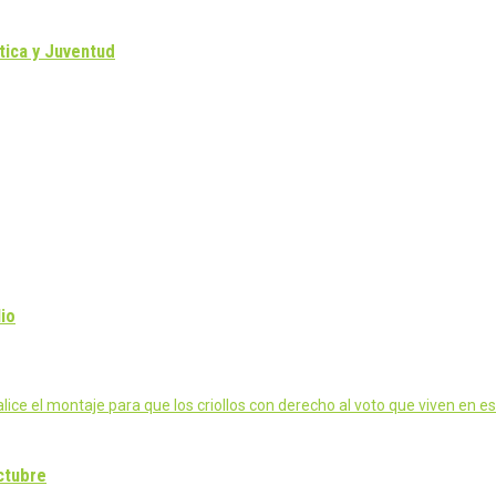
tica y Juventud
lio
ice el montaje para que los criollos con derecho al voto que viven en e
ctubre