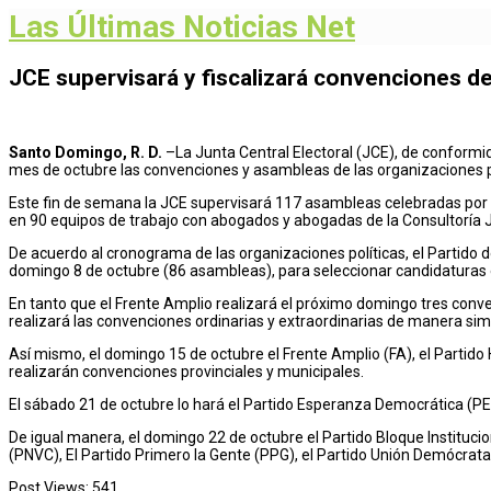
Las Últimas Noticias Net
JCE supervisará y fiscalizará convenciones de
Santo Domingo, R. D.
–La Junta Central Electoral (JCE), de conformid
mes de octubre las convenciones y asambleas de las organizaciones p
Este fin de semana la JCE supervisará 117 asambleas celebradas por 3 o
en 90 equipos de trabajo con abogados y abogadas de la Consultoría Jur
De acuerdo al cronograma de las organizaciones políticas, el Partido
domingo 8 de octubre (86 asambleas), para seleccionar candidaturas en
En tanto que el Frente Amplio realizará el próximo domingo tres conve
realizará las convenciones ordinarias y extraordinarias de manera simu
Así mismo, el domingo 15 de octubre el Frente Amplio (FA), el Partid
realizarán convenciones provinciales y municipales.
El sábado 21 de octubre lo hará el Partido Esperanza Democrática (PED),
De igual manera, el domingo 22 de octubre el Partido Bloque Instituci
(PNVC), El Partido Primero la Gente (PPG), el Partido Unión Demócrata 
Post Views:
541