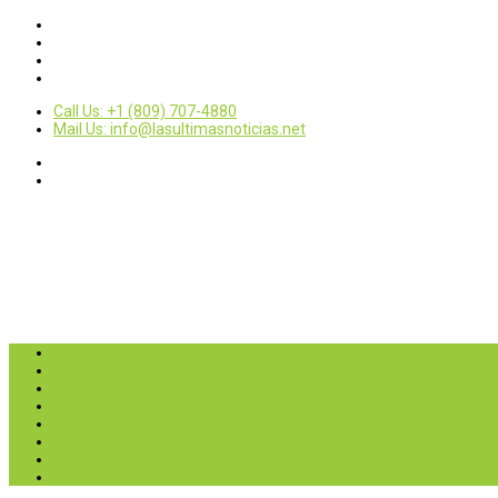
Call Us: +1 (809) 707-4880
Mail Us: info@lasultimasnoticias.net
Inicio
Nacionales
Internacionales
Deportes
Política
Entretenimientos
Opinión
Contactar