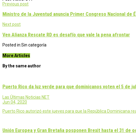
Post
Previous post
navigation
Ministro de la Juventud anuncia Primer Congreso Nacional de É
Next post
Ven Alianza Rescate RD es desafío que vale la pena afrontar
Posted in:
Sin categoría
More Articles
By the same author
Puerto Rico da luz verde para que dominicanos voten el 5 de ju
Las Últimas Noticias NET
Jun 04, 2020
Puerto Rico autorizó este jueves para que la República Dominicana real
Unión Europea y Gran Bretaña posponen Brexit hasta el 31 de o