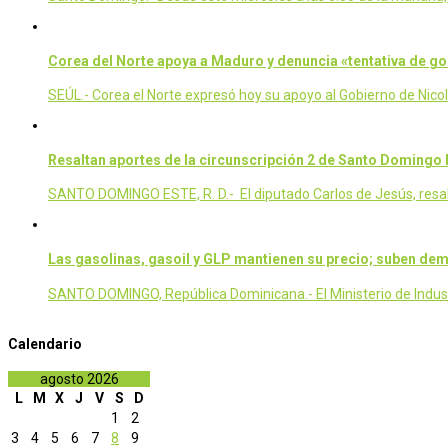
Corea del Norte apoya a Maduro y denuncia «tentativa de go
SEÚL.- Corea el Norte expresó hoy su apoyo al Gobierno de Nico
Resaltan aportes de la circunscripción 2 de Santo Domingo E
SANTO DOMINGO ESTE, R. D.- El diputado Carlos de Jesús, resaltó
Las gasolinas, gasoil y GLP mantienen su precio; suben de
SANTO DOMINGO, República Dominicana.- El Ministerio de Industr
Calendario
agosto 2026
L
M
X
J
V
S
D
1
2
3
4
5
6
7
8
9