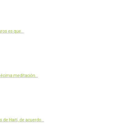
guros es que…
a décima meditación…
s de Haití, de acuerdo…