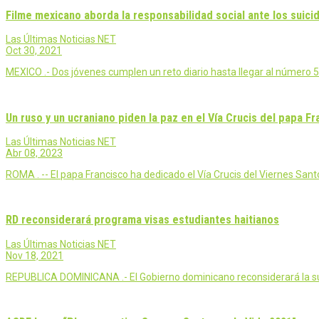
Filme mexicano aborda la responsabilidad social ante los suici
Las Últimas Noticias NET
Oct 30, 2021
MEXICO .- Dos jóvenes cumplen un reto diario hasta llegar al número 50
Un ruso y un ucraniano piden la paz en el Vía Crucis del papa Fr
Las Últimas Noticias NET
Abr 08, 2023
ROMA . -- El papa Francisco ha dedicado el Vía Crucis del Viernes Sant
RD reconsiderará programa visas estudiantes haitianos
Las Últimas Noticias NET
Nov 18, 2021
REPUBLICA DOMINICANA .- El Gobierno dominicano reconsiderará la sus