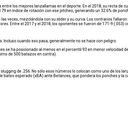
a entre los mejores lanzallamas en el deporte. En el 2018, su recta de c
l 79 en índice de rotación con ese pitcheo, generando un 32.6% de ponc
 las veces, mezclándola con su slider y su curva. Los contrarios fallaron
adores. Entre el 2017 y el 2018, los oponentes se fueron de 171-9 (.053
es. Incluso cuando eso pasa, generalmente no se hace con peligro.
es se ha posicionado al menos en el percentil 93 en menor velocidad de
ínimo de 500 batazos en contra).
on slugging de .256. No sólo esos números lo colocan como uno de los l
 bateo esperado (xBA) ante Betances, que pondera los ponches y la cal