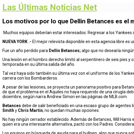
Las Últimas Noticias Net
Los motivos por lo que Dellin Betances es el m
Muchos equipos deberían estar interesados. Regresar a los Yankees s
NUEVA YORK .-
El mejor relevista disponible en esta agencia libre es
Fue un año perdido para
Dellin Betances;
algo que no desearía ningún 
Una lesión en el hombro derecho limitó al serpentinero de seis pies y
temporada en su última salida del año.
Tal vez haya sido también su última vez con el uniforme de los Yanke
carrera con los Bombarderos.
A pesar de las lesiones, se proyecta un panorama positivo para Betan
de que el problema en el Aquiles no haya requerido de una cirugía de
diciembre, según narra Andrew Simon en las páginas de MLB.com.
Betances
debe de salir beneficiado en una escaso grupo de agentes l
Smith
y
Chris Martin
, no quedan muchas opciones.
No hay ningún cerrador establecido. Además de Betances, Will Harris 
quien era una interesante alternativa, pactó con los Padres. Considera
Los equipos en búsqueda de ayuda para el bullpen, algo que nunca sobr