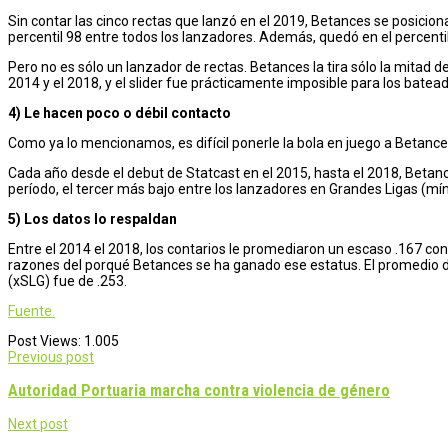
Sin contar las cinco rectas que lanzó en el 2019, Betances se posicion
percentil 98 entre todos los lanzadores. Además, quedó en el percenti
Pero no es sólo un lanzador de rectas. Betances la tira sólo la mitad de
2014 y el 2018, y el slider fue prácticamente imposible para los bate
4) Le hacen poco o débil contacto
Como ya lo mencionamos, es difícil ponerle la bola en juego a Betanc
Cada año desde el debut de Statcast en el 2015, hasta el 2018, Betanc
período, el tercer más bajo entre los lanzadores en Grandes Ligas (m
5) Los datos lo respaldan
Entre el 2014 el 2018, los contarios le promediaron un escaso .167 c
razones del porqué Betances se ha ganado ese estatus. El promedio de
(xSLG) fue de .253.
Fuente.
Post Views:
1.005
Post
Previous post
navigation
Autoridad Portuaria marcha contra violencia de género
Next post