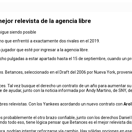
ejor relevista de la agencia libre
igue siendo posible
 uno que enfrentó a exactamente dos rivales en el 2019.
jugador que esté por ingresar a la agencia libre.
 ocho pulgadas a estar apartado hasta el 15 de septiembre, cuando un pr
es. Betances, seleccionado en el Draft del 2006 por Nueva York, proven
ces. Tal vez busque el derecho un contrato de un año para aumentar su 
be de ayudar, junto con la noticia informada por Andy Martino, de SNY
ibres relevistas. Con los Yankees acordando un nuevo contrato con
Aro
es probablemente el otro brazo confiable, junto con los derechos Dani
ndo todo eso, tiene lógica pensar que Betances es el mejor relevista dis
a, podrían intentar reforzarse vía cambio. Hay sólidas opciones en ese