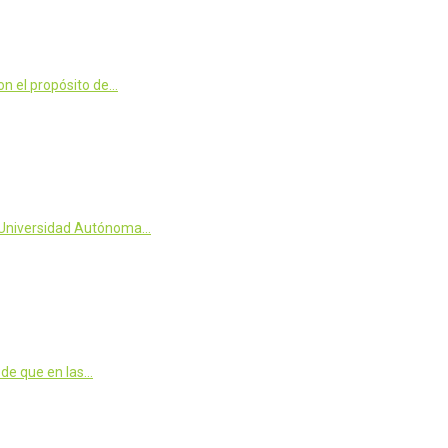
n el propósito de…
la Universidad Autónoma…
 de que en las…