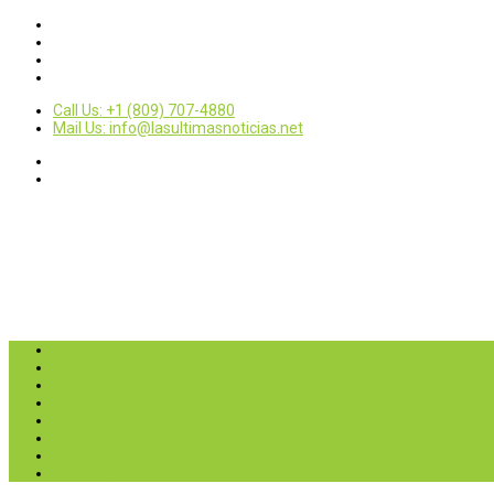
Call Us: +1 (809) 707-4880
Mail Us: info@lasultimasnoticias.net
Inicio
Nacionales
Internacionales
Deportes
Política
Entretenimientos
Opinión
Contactar