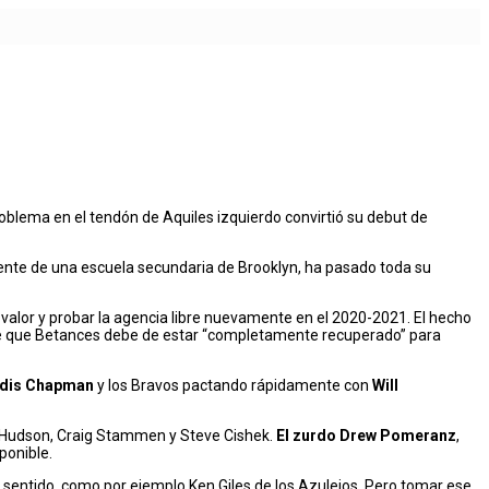
oblema en el tendón de Aquiles izquierdo convirtió su debut de
iente de una escuela secundaria de Brooklyn, ha pasado toda su
valor y probar la agencia libre nuevamente en el 2020-2021. El hecho
, de que Betances debe de estar “completamente recuperado” para
ldis Chapman
y los Bravos pactando rápidamente con
Will
el Hudson, Craig Stammen y Steve Cishek.
El zurdo Drew Pomeranz
,
ponible.
 sentido, como por ejemplo Ken Giles de los Azulejos. Pero tomar ese