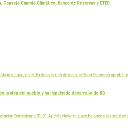
a, Consejo Cambio Climático, Banco de Reservas y ETED
ticia de que, en el día de ayer uno de junio, el Papa Francisco aprobó 
o la vida del pueblo y ha impulsado desarrollo de RD
iberación Dominicana (PLD), Andrés Navarro, pasó balance a los siete 