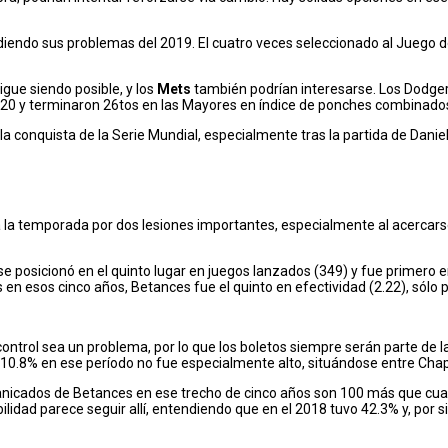
iendo sus problemas del 2019. El cuatro veces seleccionado al Juego de 
gue siendo posible, y los
Mets
también podrían interesarse. Los Dodgers
20 y terminaron 26tos en las Mayores en índice de ponches combinados 
a conquista de la Serie Mundial, especialmente tras la partida de Dani
 la temporada por dos lesiones importantes, especialmente al acercars
 posicionó en el quinto lugar en juegos lanzados (349) y fue primero en
n esos cinco años, Betances fue el quinto en efectividad (2.22), sólo 
ontrol sea un problema, por lo que los boletos siempre serán parte de 
e 10.8% en ese período no fue especialmente alto, situándose entre Cha
icados de Betances en ese trecho de cinco años son 100 más que cualqui
idad parece seguir allí, entendiendo que en el 2018 tuvo 42.3% y, por si 