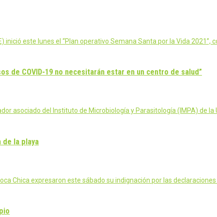
ició este lunes el “Plan operativo Semana Santa por la Vida 2021”, co
sos de COVID-19 no necesitarán estar en un centro de salud”
r asociado del Instituto de Microbiología y Parasitología (IMPA) de 
 de la playa
ca Chica expresaron este sábado su indignación por las declaraciones
pio