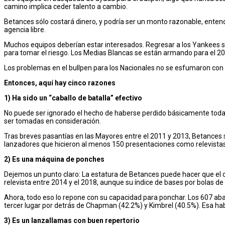
camino implica ceder talento a cambio.
Betances sólo costará dinero, y podría ser un monto razonable, entend
agencia libre.
Muchos equipos deberían estar interesados. Regresar a los Yankees si
para tomar el riesgo. Los Medias Blancas se están armando para el 20
Los problemas en el bullpen para los Nacionales no se esfumaron con l
Entonces, aquí hay cinco razones
1) Ha sido un “caballo de batalla” efectivo
No puede ser ignorado el hecho de haberse perdido básicamente toda
ser tomadas en consideración.
Tras breves pasantías en las Mayores entre el 2011 y 2013, Betances se
lanzadores que hicieron al menos 150 presentaciones como relevistas e
2) Es una máquina de ponches
Dejemos un punto claro: La estatura de Betances puede hacer que el c
relevista entre 2014 y el 2018, aunque su índice de bases por bolas d
Ahora, todo eso lo repone con su capacidad para ponchar. Los 607 aban
tercer lugar por detrás de Chapman (42.2%) y Kimbrel (40.5%). Esa habil
3) Es un lanzallamas con buen repertorio