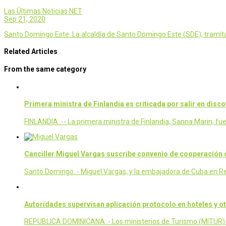
Las Últimas Noticias NET
Sep 21, 2020
Santo Domingo Este. La alcaldía de Santo Domingo Este (SDE), tramita
Related Articles
From the same category
Primera ministra de Finlandia es criticada por salir en dis
FINLANDIA .-- La primera ministra de Finlandia, Sanna Marin, f
Canciller Miguel Vargas suscribe convenio de cooperación 
Santo Domingo. - Miguel Vargas, y la embajadora de Cuba en Re
Autoridades supervisan aplicación protocolo en hoteles y o
REPUBLICA DOMINICANA .- Los ministerios de Turismo (MITUR) y 