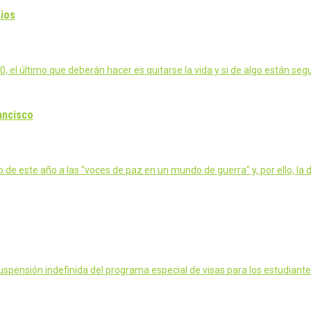
dios
, el último que deberán hacer es quitarse la vida y si de algo están se
ancisco
o de este año a las "voces de paz en un mundo de guerra" y, por ello, l
pensión indefinida del programa especial de visas para los estudiante