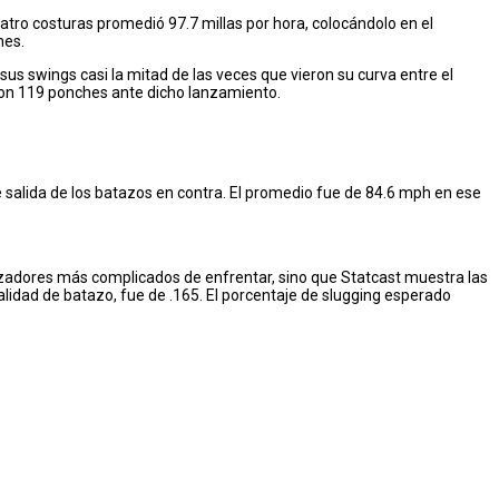
uatro costuras promedió 97.7 millas por hora, colocándolo en el
hes.
 sus swings casi la mitad de las veces que vieron su curva entre el
) con 119 ponches ante dicho lanzamiento.
 salida de los batazos en contra. El promedio fue de 84.6 mph en ese
anzadores más complicados de enfrentar, sino que Statcast muestra las
idad de batazo, fue de .165. El porcentaje de slugging esperado