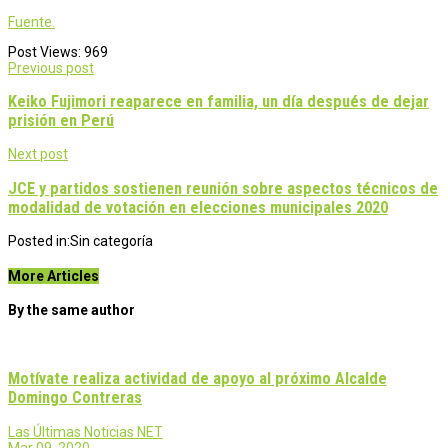
Fuente.
Post Views:
969
Post
Previous post
navigation
Keiko Fujimori reaparece en familia, un día después de dejar
prisión en Perú
Next post
JCE y partidos sostienen reunión sobre aspectos técnicos de
modalidad de votación en elecciones municipales 2020
Posted in:
Sin categoría
More Articles
By the same author
Motívate realiza actividad de apoyo al próximo Alcalde
Domingo Contreras
Las Últimas Noticias NET
Mar 09, 2020