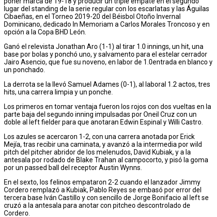
poner marca de 19-18 y producir un triple empate en el segundo
lugar del standing de la serie regular con los escarlatas y las Águilas
Cibaeñas, en el Torneo 2019-20 del Béisbol Otoño Invernal
Dominicano, dedicado In Memoriam a Carlos Morales Troncoso y en
opción a la Copa BHD León.
Ganó el relevista Jonathan Aro (1-1) al tirar 1.0 innings, un hit, una
base por bolas y ponchó uno, y salvamento para el estelar cerrador
Jairo Asencio, que fue su noveno, en labor de 1.0entrada en blanco y
un ponchado.
La derrota se la llevó Samuel Adames (0-1), al laboral 1.2 actos, tres
hits, una carrera limpia y un ponche.
Los primeros en tomar ventaja fueron los rojos con dos vueltas en la
parte baja del segundo inning impulsadas por Oneil Cruz con un
doble al left fielder para que anotaran Edwin Espinal y Willi Castro.
Los azules se acercaron 1-2, con una carrera anotada por Erick
Mejía, tras recibir una caminata, y avanzó a la intermedia por wild
pitch del pitcher abridor de los melenudos, David Kubiak, y a la
antesala por rodado de Blake Trahan al campocorto, y pisó la goma
por un passed ball del receptor Austin Wynns.
En el sexto, los felinos empataron 2-2 cuando el lanzador Jimmy
Cordero remplazó a Kubiak, Pablo Reyes se embasó por error del
tercera base Iván Castillo y con sencillo de Jorge Bonifacio al left se
cruzó a la antesala para anotar con pitcheo descontrolado de
Cordero.