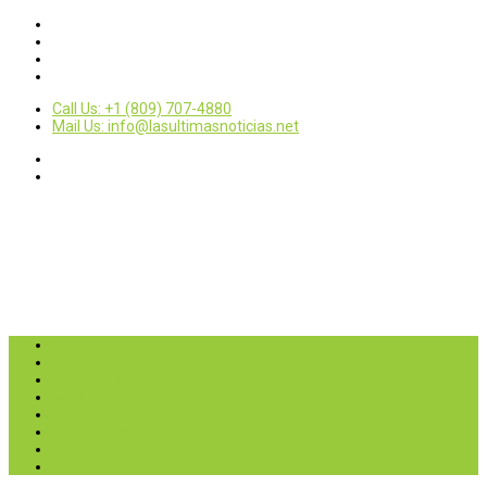
Call Us: +1 (809) 707-4880
Mail Us: info@lasultimasnoticias.net
Inicio
Nacionales
Internacionales
Deportes
Política
Entretenimientos
Opinión
Contactar