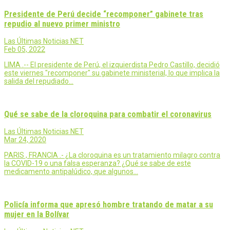
Presidente de Perú decide “recomponer” gabinete tras
repudio al nuevo primer ministro
Las Últimas Noticias NET
Feb 05, 2022
LIMA .-- El presidente de Perú, el izquierdista Pedro Castillo, decidió
este viernes "recomponer" su gabinete ministerial, lo que implica la
salida del repudiado…
Qué se sabe de la cloroquina para combatir el coronavirus
Las Últimas Noticias NET
Mar 24, 2020
PARIS , FRANCIA .- ¿La cloroquina es un tratamiento milagro contra
la COVID-19 o una falsa esperanza? ¿Qué se sabe de este
medicamento antipalúdico, que algunos…
Policía informa que apresó hombre tratando de matar a su
mujer en la Bolívar