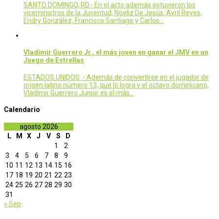
SANTO DOMINGO, RD.- En el acto además estuvieron los
viceministros de la Juventud, Noeliz De Jesús, Avril Reyes,
Endry González, Francisco Santiago y Carlos…
Vladimir Guerrero Jr., el más joven en ganar el JMV en un
Juego de Estrellas
ESTADOS UNIDOS .- Además de convertirse en el jugador de
origen latino número 13, que lo logra y el octavo dominicano,
Vladimir Guerrero Junior es el más…
Calendario
agosto 2026
L
M
X
J
V
S
D
1
2
3
4
5
6
7
8
9
10
11
12
13
14
15
16
17
18
19
20
21
22
23
24
25
26
27
28
29
30
31
« Sep