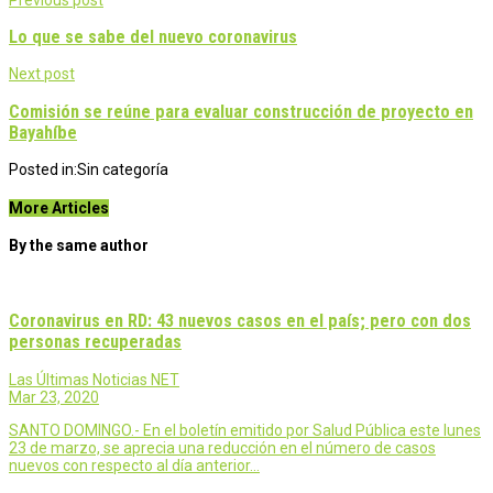
Post
navigation
Lo que se sabe del nuevo coronavirus
Next post
Comisión se reúne para evaluar construcción de proyecto en
Bayahíbe
Posted in:
Sin categoría
More Articles
By the same author
Coronavirus en RD: 43 nuevos casos en el país; pero con dos
personas recuperadas
Las Últimas Noticias NET
Mar 23, 2020
SANTO DOMINGO.- En el boletín emitido por Salud Pública este lunes
23 de marzo, se aprecia una reducción en el número de casos
nuevos con respecto al día anterior…