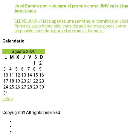
José Ramírez en ruta para el premio como JMV en la Liga
Americana
CLEVELAND .- Hace apenas una semana, el dominicano José
Ramírez pudo haber sido considerado por muy pocos como
un posible candidato para el premio al Jugador…
Calendario
agosto 2026
L
M
X
J
V
S
D
1
2
3
4
5
6
7
8
9
10
11
12
13
14
15
16
17
18
19
20
21
22
23
24
25
26
27
28
29
30
31
« Sep
Copyright © All rights reserved.