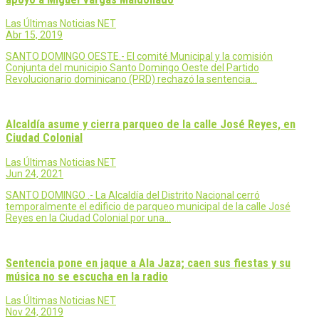
Las Últimas Noticias NET
Abr 15, 2019
SANTO DOMINGO OESTE.- El comité Municipal y la comisión
Conjunta del municipio Santo Domingo Oeste del Partido
Revolucionario dominicano (PRD) rechazó la sentencia…
Alcaldía asume y cierra parqueo de la calle José Reyes, en
Ciudad Colonial
Las Últimas Noticias NET
Jun 24, 2021
SANTO DOMINGO .- La Alcaldía del Distrito Nacional cerró
temporalmente el edificio de parqueo municipal de la calle José
Reyes en la Ciudad Colonial por una…
Sentencia pone en jaque a Ala Jaza; caen sus fiestas y su
música no se escucha en la radio
Las Últimas Noticias NET
Nov 24, 2019