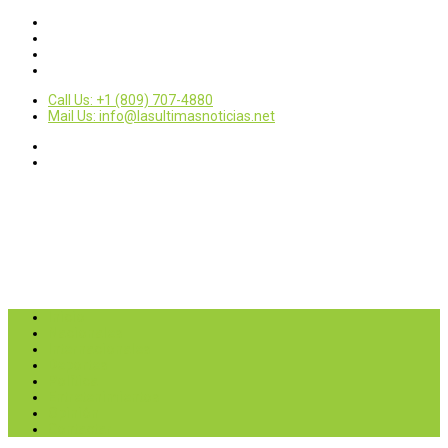
Call Us: +1 (809) 707-4880
Mail Us: info@lasultimasnoticias.net
Inicio
Nacionales
Internacionales
Deportes
Política
Entretenimientos
Opinión
Contactar