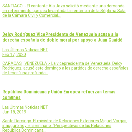
SANTIAGO .- El cantante Ala Jaza solicitó mediante una demanda
en referimiento que sea levantada la sentencia de la Séptima Sala
de la Cámara Civil y Comercial…
Delcy Rodríguez VicePresidenta de Venezuela acusa a la
derecha española de doble moral por apoyo a Juan Guaidó
Las Últimas Noticias NET
Feb 17, 2020
CARACAS , VENEZUELA .- La vicepresidenta de Venezuela, Delcy
Rodríguez, acusó este domingo a los partidos de derecha españoles
de tener “una profunda…
República Dominicana y Unión Europea refuerzan temas
comunes
Las Últimas Noticias NET
Jun 18, 2019
Santo Domingo. El ministro de Relaciones Exteriores Miguel Vargas,
inauguró hoy el seminario “Perspectivas de las Relaciones
República Dominicana…