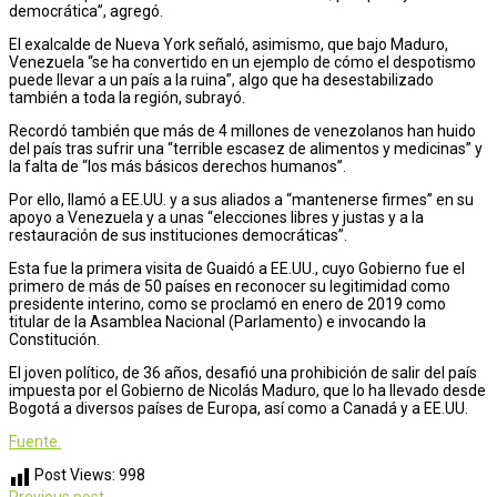
democrática”, agregó.
El exalcalde de Nueva York señaló, asimismo, que bajo Maduro,
Venezuela “se ha convertido en un ejemplo de cómo el despotismo
puede llevar a un país a la ruina”, algo que ha desestabilizado
también a toda la región, subrayó.
Recordó también que más de 4 millones de venezolanos han huido
del país tras sufrir una “terrible escasez de alimentos y medicinas” y
la falta de “los más básicos derechos humanos”.
Por ello, llamó a EE.UU. y a sus aliados a “mantenerse firmes” en su
apoyo a Venezuela y a unas “elecciones libres y justas y a la
restauración de sus instituciones democráticas”.
Esta fue la primera visita de Guaidó a EE.UU., cuyo Gobierno fue el
primero de más de 50 países en reconocer su legitimidad como
presidente interino, como se proclamó en enero de 2019 como
titular de la Asamblea Nacional (Parlamento) e invocando la
Constitución.
El joven político, de 36 años, desafió una prohibición de salir del país
impuesta por el Gobierno de Nicolás Maduro, que lo ha llevado desde
Bogotá a diversos países de Europa, así como a Canadá y a EE.UU.
Fuente.
Post Views:
998
Previous post