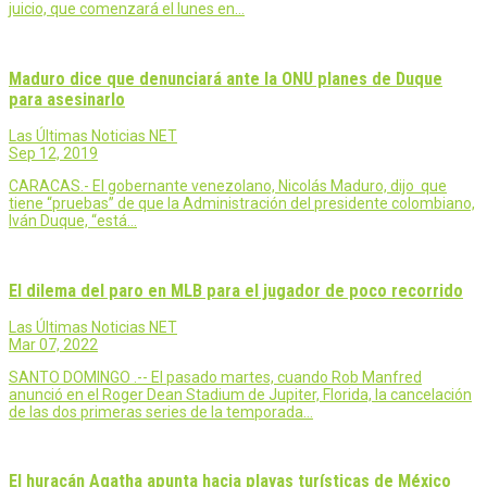
juicio, que comenzará el lunes en…
Maduro dice que denunciará ante la ONU planes de Duque
para asesinarlo
Las Últimas Noticias NET
Sep 12, 2019
CARACAS.- El gobernante venezolano, Nicolás Maduro, dijo que
tiene “pruebas” de que la Administración del presidente colombiano,
Iván Duque, “está…
El dilema del paro en MLB para el jugador de poco recorrido
Las Últimas Noticias NET
Mar 07, 2022
SANTO DOMINGO .-- El pasado martes, cuando Rob Manfred
anunció en el Roger Dean Stadium de Jupiter, Florida, la cancelación
de las dos primeras series de la temporada…
El huracán Agatha apunta hacia playas turísticas de México