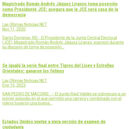
Magistrado Román Andrés Jáquez Liranzo toma posesión
como Presidente JCE; asegura que la JCE será casa de la
democracia
Las Últimas Noticias NET
Nov 11, 2020
Santo Domingo, RD.- El Presidente de la Junta Central Electoral
(JCE), Magistrado Román Andrés Jáquez Liranzo, expresó durante
su discurso de toma de posesión…
Se igualó la serie final entre Tigres del Licey y Estrellas
Orientales; ganaron los felinos
Las Últimas Noticias NET
Ene 15, 2023
SAN PEDRO DE MACORIS . -- El zurdo Raúl Valdés se sobrepuso a un
primer episodio en el que permitió una carrera y combinado con el
relevo tuvieron una buena…
Estados Unidos vuelve a vieja versión de examen de
ciudadanía