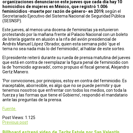
organizaciones denunciaron este jueves que cada día hay 10
homicidios de mujeres en México, que registró 1.006
feminicidios -muerte por razón de género- en 2019
, según el
Secretariado Ejecutivo del Sistema Nacional de Seguridad Pública
(SESNSP).
Este jueves, al menos una docena de feministas ya estuvieron
protestando por la mañana frente al Palacio Nacional con un boleto
de lotería gigante en alusión a la rifa del avión presidencial de
Andrés Manuel López Obrador, quien esta semana pidió ‘que el
tema no sea nada más lo del feminicidio’, al hablar de este sorteo.
El presidente reiteró durante su rueda de prensa matutina del jueves
que está en contra de reemplazar la figura penal de feminicidio con
la de ‘homicidio agravado’, como propuso el fiscal general, Alejandro
Gertz Manero.
‘Por convicciones, por principios, estoy en contra del feminicidio. Es
inaceptable, aborrecible, es algo que no se puede permitir y que
tenemos nosotros que enfrentar con todos los medios, con toda la
fuerza y las formas que tiene el Gobierno’, respondió el mandatario
ante las preguntas de la prensa.
Fuente.
Post Views:
1.125
Post
Previous post
navigation
Billboard estrenó video de Techy Fatule por San Valentín