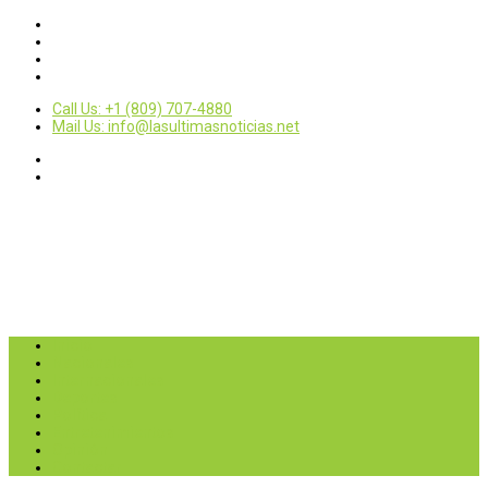
Call Us: +1 (809) 707-4880
Mail Us: info@lasultimasnoticias.net
Inicio
Nacionales
Internacionales
Deportes
Política
Entretenimientos
Opinión
Contactar