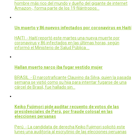
hombre más rico del mundo y dueño del gigante de internet
Amazon-, forma parte de los 19 filántropos…
Un muerto y 86 nuevos infectados por coronavirus en Haití
HAITI .- Haití reportó este martes una nueva muerte por
coronavirus y 86 infectados en las últimas horas, según
informó el Ministerio de Salud Pública.…
Hallan muerto narco iba fugar vestido mujer
BRASIL .- El narcotraficante Clauvino da Silva, quien la pasada
semana se vistió como su hija para intentar fugarse de una
cárcel de Brasil, fue hallado sin…
Keiko Fujimori pide auditar recuento de votos de las
presidenciales de Perú, por fraude colosal en las
elecciones peruanas
Perú .- La candidata de derecha Keiko Fujimori solicitó este
lunes una auditoría al escrutinio de las elecciones peruanas