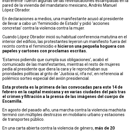
indiferente’ fueron algunas de las reivindicaciones estampadas en la
pared de la vivienda del mandatario mexicano, Andrés Manuel
López Obrador.
En declaraciones a medios, una manifestante acusó al presidente
de llevar a cabo un ‘feminicidio de Estado’ y pidió ‘acciones
concretas’ contra la violencia contra la mujer.
Cuando López Obrador inició su habitual conferencia matutina en el
interior del edificio, las protestantes leyeron un manifiesto fuera del
recinto contra el feminicidio e
hicieron una pequeña hoguera con
papeles y cartones con proclamas escritas.
‘Estamos pidiendo que cumpla sus obligaciones’, acabó el
comunicado de las manifestantes, mientras el resto de mujeres
pedía al presidente que diera la cara y le reprochaban sus
prioridades políticas al grito de ‘Justicia sí, rifa no’, en referencia al
polémico sorteo especial del avión presidencial.
Esta protesta es la primera de las convocadas para este 14 de
febrero en la capital mexicana y en varias ciudades del país tras
el crimen y filtración a la prensa de las imágenes del cuerpo de
Escamilla.
En agosto del pasado año, una marcha contra la violencia machista
terminó con múltiples destrozos en mobiliario urbano y estaciones
de transportes público.
En una carta abierta contra la violencia de género,
más de 20