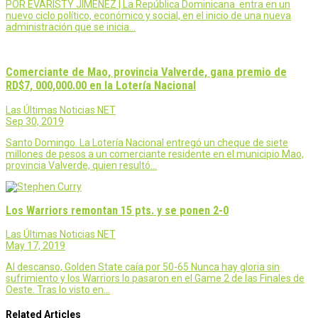
POR EVARISTY JIMÉNEZ | La República Dominicana entra en un
nuevo ciclo político, económico y social, en el inicio de una nueva
administración que se inicia…
Comerciante de Mao, provincia Valverde, gana premio de
RD$7, 000,000.00 en la Lotería Nacional
Las Últimas Noticias NET
Sep 30, 2019
Santo Domingo. La Lotería Nacional entregó un cheque de siete
millones de pesos a un comerciante residente en el municipio Mao,
provincia Valverde, quien resultó…
Los Warriors remontan 15 pts. y se ponen 2-0
Las Últimas Noticias NET
May 17, 2019
Al descanso, Golden State caía por 50-65 Nunca hay gloria sin
sufrimiento y los Warriors lo pasaron en el Game 2 de las Finales de
Oeste. Tras lo visto en…
Related Articles