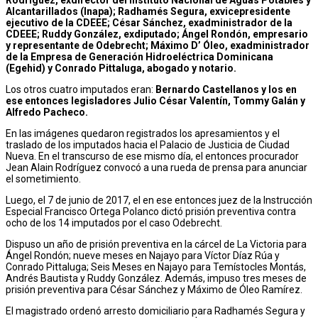
Alcantarillados (Inapa); Radhamés Segura, exvicepresidente
ejecutivo de la CDEEE; César Sánchez, exadministrador de la
CDEEE; Ruddy González, exdiputado; Ángel Rondón, empresario
y representante de Odebrecht; Máximo D’ Óleo, exadministrador
de la Empresa de Generación Hidroeléctrica Dominicana
(Egehid) y Conrado Pittaluga, abogado y notario.
Los otros cuatro imputados eran:
Bernardo Castellanos y los en
ese entonces legisladores Julio César Valentín, Tommy Galán y
Alfredo Pacheco.
En las imágenes quedaron registrados los apresamientos y el
traslado de los imputados hacia el Palacio de Justicia de Ciudad
Nueva. En el transcurso de ese mismo día, el entonces procurador
Jean Alain Rodríguez convocó a una rueda de prensa para anunciar
el sometimiento.
Luego, el 7 de junio de 2017, el en ese entonces juez de la Instrucción
Especial Francisco Ortega Polanco dictó prisión preventiva contra
ocho de los 14 imputados por el caso Odebrecht.
Dispuso un año de prisión preventiva en la cárcel de La Victoria para
Ángel Rondón; nueve meses en Najayo para Víctor Díaz Rúa y
Conrado Pittaluga; Seis Meses en Najayo para Temístocles Montás,
Andrés Bautista y Ruddy González. Además, impuso tres meses de
prisión preventiva para César Sánchez y Máximo de Óleo Ramírez.
El magistrado ordenó arresto domiciliario para Radhamés Segura y