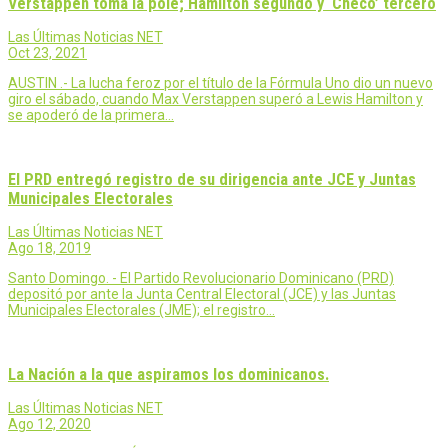
Verstappen toma la pole; Hamilton segundo y ‘Checo’ tercero
Las Últimas Noticias NET
Oct 23, 2021
AUSTIN .- La lucha feroz por el título de la Fórmula Uno dio un nuevo
giro el sábado, cuando Max Verstappen superó a Lewis Hamilton y
se apoderó de la primera…
El PRD entregó registro de su dirigencia ante JCE y Juntas
Municipales Electorales
Las Últimas Noticias NET
Ago 18, 2019
Santo Domingo. - El Partido Revolucionario Dominicano (PRD)
depositó por ante la Junta Central Electoral (JCE) y las Juntas
Municipales Electorales (JME); el registro…
La Nación a la que aspiramos los dominicanos.
Las Últimas Noticias NET
Ago 12, 2020