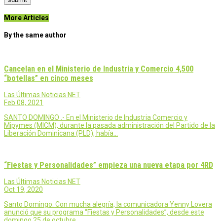
More Articles
By the same author
Cancelan en el Ministerio de Industria y Comercio 4,500
“botellas” en cinco meses
Las Últimas Noticias NET
Feb 08, 2021
SANTO DOMINGO .- En el Ministerio de Industria Comercio y
Mipymes (MICM), durante la pasada administración del Partido de la
Liberación Dominicana (PLD), había…
“Fiestas y Personalidades” empieza una nueva etapa por 4RD
Las Últimas Noticias NET
Oct 19, 2020
Santo Domingo. Con mucha alegría, la comunicadora Yenny Lovera
anunció que su programa “Fiestas y Personalidades”, desde este
domingo 25 de octubre,…