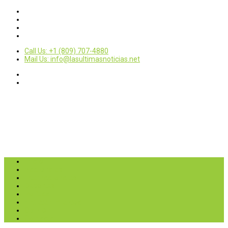
Call Us: +1 (809) 707-4880
Mail Us: info@lasultimasnoticias.net
Inicio
Nacionales
Internacionales
Deportes
Política
Entretenimientos
Opinión
Contactar