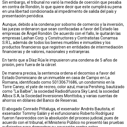
Sin embargo, el tribunal no varió la medida de coerción que pesaba
en contra de Rondón, lo que quiere decir que este cumplirá su pena
en una libertad condicionada al impedimento de salida del país y
presentación periódica.
Aunque, debido a la condena por soborno de comercio y la inversión,
las juezas ordenaron que sean confiscadas a favor del Estado las
empresas de Ángel Rondón. De acuerdo con el fallo, le quitarán las
empresas Lashan Corp. y Constructores y Contratistas Conamsa
S.R.L, además de todos los bienes muebles e inmuebles y los
productos financieros que registren en entidades de intermediación
financieras y de valores, nacionales y extranjeras.
En tanto que a Díaz Rúa le impusieron una condena de 5 años de
prisión, pero fuera de la cárcel.
De manera precisa, la sentencia ordena el decomiso a favor del
Estado Dominicano de un inmueble en casa de Campo en La
Romana, identificado como 50130671686, un condominio en la
Torre Caney; el yate de recreo, color azul, marca Pershing, bautizado
como “La Balbie”; la sociedad Radiodifusora Sky Land; la sociedad
Albox S.A; la Sociedad Inversiones Monttoba, y varias cuentas de
ahorros en dólares del Banco de Reservas.
El abogado Conrado Pittaluga, el exsenador Andrés Bautista, el
exsenador Tommy Galán y el exfuncionario Roberto Rodríguez
fueron favorecidos con la absolución del proceso judicial, pues de
acuerdo con el tribunal, el Ministerio Público no presentó las pruebas
suficientes para demostrar su acusación contra estos.