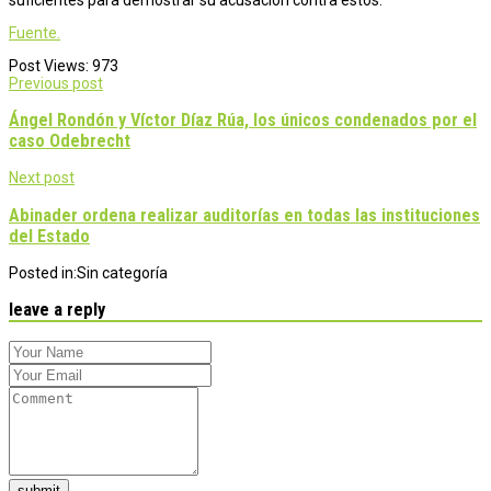
Fuente.
Post Views:
973
Post
Previous post
navigation
Ángel Rondón y Víctor Díaz Rúa, los únicos condenados por el
caso Odebrecht
Next post
Abinader ordena realizar auditorías en todas las instituciones
del Estado
Posted in:
Sin categoría
leave a reply
submit