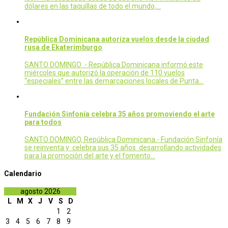
dólares en las taquillas de todo el mundo,…
República Dominicana autoriza vuelos desde la ciudad
rusa de Ekaterimburgo
SANTO DOMINGO .- República Dominicana informó este
miércoles que autorizó la operación de 110 vuelos
“especiales” entre las demarcaciones locales de Punta…
Fundación Sinfonía celebra 35 años promoviendo el arte
para todos
SANTO DOMINGO, República Dominicana.- Fundación Sinfonía
se reinventa y celebra sus 35 años desarrollando actividades
para la promoción del arte y el fomento…
Calendario
agosto 2026
L
M
X
J
V
S
D
1
2
3
4
5
6
7
8
9