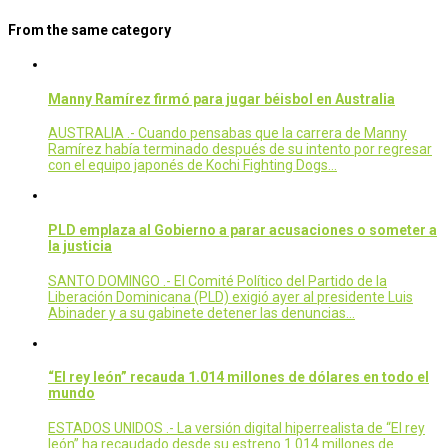
From the same category
Manny Ramírez firmó para jugar béisbol en Australia
AUSTRALIA .- Cuando pensabas que la carrera de Manny
Ramírez había terminado después de su intento por regresar
con el equipo japonés de Kochi Fighting Dogs…
PLD emplaza al Gobierno a parar acusaciones o someter a
la justicia
SANTO DOMINGO .- El Comité Político del Partido de la
Liberación Dominicana (PLD) exigió ayer al presidente Luis
Abinader y a su gabinete detener las denuncias…
“El rey león” recauda 1.014 millones de dólares en todo el
mundo
ESTADOS UNIDOS .- La versión digital hiperrealista de “El rey
león” ha recaudado desde su estreno 1.014 millones de