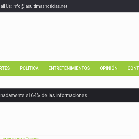
il Us: info@lasultimasnoticias.net
RTES
POLÍTICA
ENTRETENIMIENTOS
OPINIÓN
CONT
unadamente el 64% de las informaciones…
o Nacional de Promoción y…
e Salud (SNS), la Universidad…
cana).- El Primer Tribunal Colegiado del Distrito Nacional…