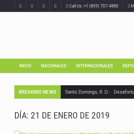
Call Us: +1 (809) 707-4880
Ma
INICIO
NACIONALES
INTERNACIONALES
DEPO
BREAKING NEWS
Santo Domingo, R. D.- Desafort
Santo Domingo, R. D.– El Consej
DÍA:
21 DE ENERO DE 2019
España. – El Servicio Nacional d
SANTO DOMINGO (República Domini