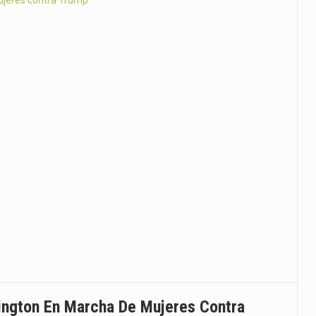
icana - El pasado sábado, el programa…
ana. — Kenia Lora, dirigente política y…
icana).- Respondiendo a una solicitud de la Fiscalía…
ento a la estrategia “RD…
de interdicción de la Dirección…
 Para el Reordenamiento del Transporte…
ington En Marcha De Mujeres Contra