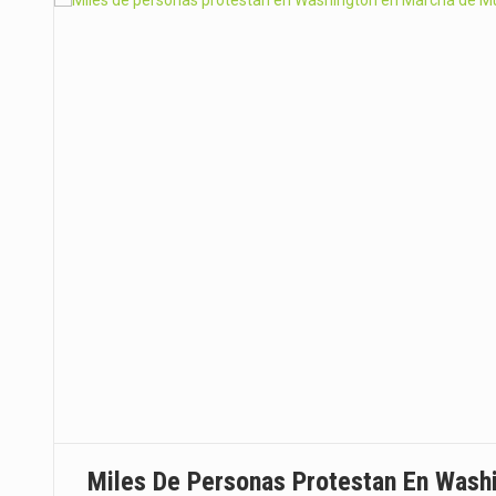
Santo Domingo, República Domin
Santo Domingo, República Dominic
SANTO DOMINGO (República Domin
Santo Domingo, RD. – En seguimi
SANTO DOMINGO, R. D.- Unidades 
Santo Domingo, R.D.- La Oficina
Miles De Personas Protestan En Wash