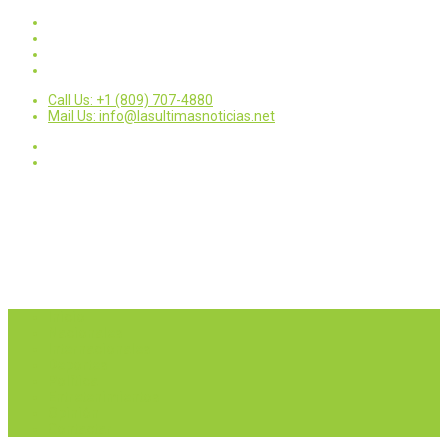
Call Us: +1 (809) 707-4880
Mail Us: info@lasultimasnoticias.net
Inicio
Nacionales
Internacionales
Deportes
Política
Entretenimientos
Opinión
Contactar