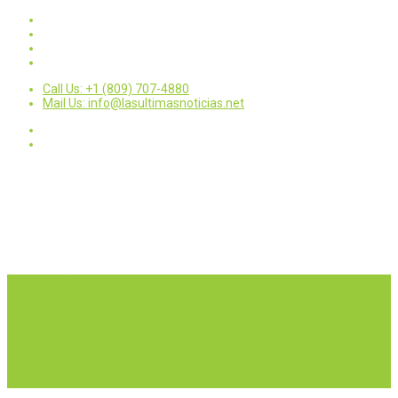
Call Us: +1 (809) 707-4880
Mail Us: info@lasultimasnoticias.net
Inicio
Nacionales
Internacionales
Deportes
Política
Entretenimientos
Opinión
Contactar