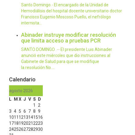
Santo Domingo.- El encargado de la Unidad de
Hemodiálisis del hospital docente universitario doctor
Francisco Eugenio Moscoso Puello, el nefrólogo
internista…
Abinader instruye modificar resolución
que limita acceso a pruebas PCR
SANTO DOMINGO .-- El presidente Luis Abinader
anunció este miércoles que dio instrucciones al
Gabinete de Salud para que se modifique
la resolución No.…
Calendario
agosto 2026
L
M
X
J
V
S
D
1
2
3
4
5
6
7
8
9
10
11
12
13
14
15
16
17
18
19
20
21
22
23
24
25
26
27
28
29
30