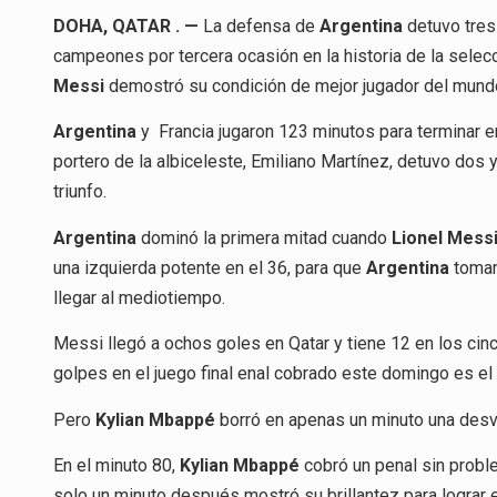
DOHA, QATAR . —
La defensa de
Argentina
detuvo tres
campeones por tercera ocasión en la historia de la selecc
Messi
demostró su condición de mejor jugador del mund
Argentina
y Francia jugaron 123 minutos para terminar e
portero de la albiceleste, Emiliano Martínez, detuvo dos 
triunfo.
Argentina
dominó la primera mitad cuando
Lionel Mess
una izquierda potente en el 36, para que
Argentina
tomara
llegar al mediotiempo.
Messi llegó a ochos goles en Qatar y tiene 12 en los cin
golpes en el juego final enal cobrado este domingo es el
Pero
Kylian Mbappé
borró en apenas un minuto una desve
En el minuto 80,
Kylian Mbappé
cobró un penal sin proble
solo un minuto después mostró su brillantez para lograr e