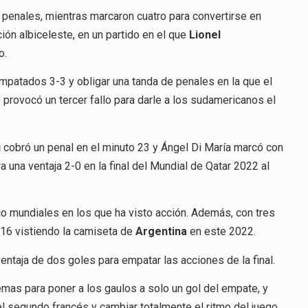
 penales, mientras marcaron cuatro para convertirse en
ión albiceleste, en un partido en el que
Lionel
o.
mpatados 3-3 y obligar una tanda de penales en la que el
y provocó un tercer fallo para darle a los sudamericanos el
i
cobró un penal en el minuto 23 y Ángel Di María marcó con
 una ventaja 2-0 en la final del Mundial de Qatar 2022 al
co mundiales en los que ha visto acción. Además, con tres
 16 vistiendo la camiseta de
Argentina
en este 2022.
ntaja de dos goles para empatar las acciones de la final.
mas para poner a los gaulos a solo un gol del empate, y
l segundo francés y cambiar totalmente el ritmo del juego.