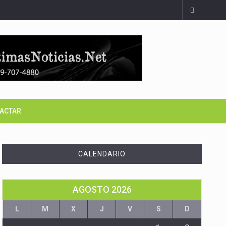
ACTAR
CALENDARIO
AGOSTO 2026
L
M
X
J
V
S
D