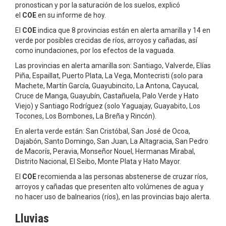
pronostican y por la saturación de los suelos, explicó
el
COE
en su informe de hoy.
El
COE
indica que 8 provincias están en alerta amarilla y 14 en
verde por posibles crecidas de ríos, arroyos y cañadas, así
como inundaciones, por los efectos de la vaguada.
Las provincias en alerta amarilla son: Santiago, Valverde, Elías
Piña, Espaillat, Puerto Plata, La Vega, Montecristi (solo para
Machete, Martín García, Guayubincito, La Antona, Cayucal,
Cruce de Manga, Guayubín, Castañuela, Palo Verde y Hato
Viejo) y Santiago Rodríguez (solo Yaguajay, Guayabito, Los
Tocones, Los Bombones, La Breña y Rincón).
En alerta verde están: San Cristóbal, San José de Ocoa,
Dajabón, Santo Domingo, San Juan, La Altagracia, San Pedro
de Macorís, Peravia, Monseñor Nouel, Hermanas Mirabal,
Distrito Nacional, El Seibo, Monte Plata y Hato Mayor.
El
COE
recomienda a las personas abstenerse de cruzar ríos,
arroyos y cañadas que presenten alto volúmenes de agua y
no hacer uso de balnearios (ríos), en las provincias bajo alerta.
Lluvias