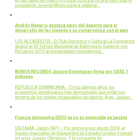
en las calles de Puerto Príncipe contra el referéndum que el
presidente Jovenel Moise espera celebrar…
Andrés Navarro destaca valor del deporte para el
desarrollo de los jóvenes y su compromiso con el país
LOS ALCARRIZOS.- El Club Deportivo y Cultural La Esperanza
dedicó el XII Torneo Municipal de Baloncesto Superior con
Refuerzo 2019 al precandidato presidencial…
BONOS RECORDS Jasson Domínguez firma por US$5.1
millones
REPUBLICA DOMINICANA .- En los últimos años, los
prospectos dominicanos han demostrado que están por
encima de los niveles imaginables de talento. Ayer, Jasson…
Francia demuestra EEUU ya no es invencible en basket
SAITAMA, Japón (AP) — Por primera vez desde 2004, el
equipo masculino de básquetbol de Estados Unidos tropezó
en unos Juegos Olímpicos. Y la conquista de…