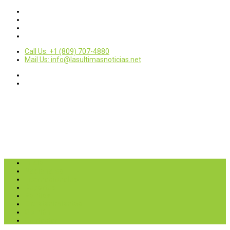
Call Us: +1 (809) 707-4880
Mail Us: info@lasultimasnoticias.net
Inicio
Nacionales
Internacionales
Deportes
Política
Entretenimientos
Opinión
Contactar