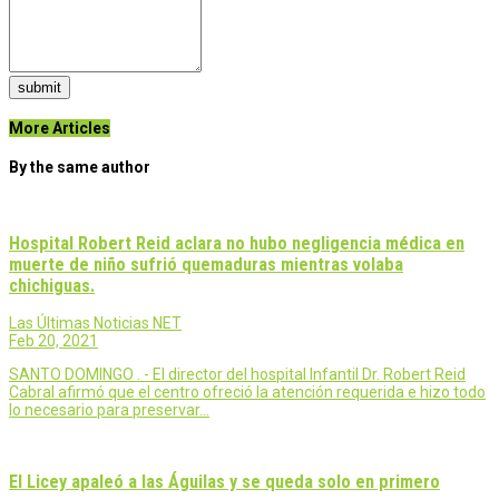
submit
More Articles
By the same author
Hospital Robert Reid aclara no hubo negligencia médica en
muerte de niño sufrió quemaduras mientras volaba
chichiguas.
Las Últimas Noticias NET
Feb 20, 2021
SANTO DOMINGO . - El director del hospital Infantil Dr. Robert Reid
Cabral afirmó que el centro ofreció la atención requerida e hizo todo
lo necesario para preservar…
El Licey apaleó a las Águilas y se queda solo en primero