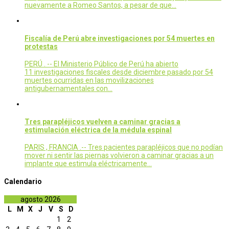
nuevamente a Romeo Santos, a pesar de que…
Fiscalía de Perú abre investigaciones por 54 muertes en
protestas
PERÚ . -- El Ministerio Público de Perú ha abierto
11 investigaciones fiscales desde diciembre pasado por 54
muertes ocurridas en las movilizaciones
antigubernamentales con…
Tres parapléjicos vuelven a caminar gracias a
estimulación eléctrica de la médula espinal
PARIS , FRANCIA .-- Tres pacientes parapléjicos que no podían
mover ni sentir las piernas volvieron a caminar gracias a un
implante que estimula eléctricamente…
Calendario
agosto 2026
L
M
X
J
V
S
D
1
2