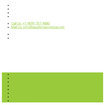
Call Us: +1 (809) 707-4880
Mail Us: info@lasultimasnoticias.net
Inicio
Nacionales
Internacionales
Deportes
Política
Entretenimientos
Opinión
Contactar