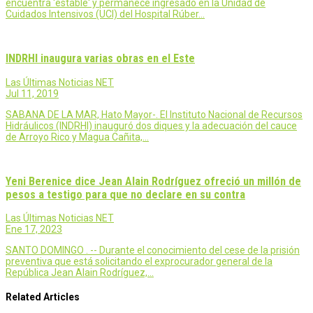
encuentra 'estable' y permanece ingresado en la Unidad de
Cuidados Intensivos (UCI) del Hospital Rúber…
INDRHI inaugura varias obras en el Este
Las Últimas Noticias NET
Jul 11, 2019
SABANA DE LA MAR, Hato Mayor-. El Instituto Nacional de Recursos
Hidráulicos (INDRHI) inauguró dos diques y la adecuación del cauce
de Arroyo Rico y Magua Cañita,…
Yeni Berenice dice Jean Alain Rodríguez ofreció un millón de
pesos a testigo para que no declare en su contra
Las Últimas Noticias NET
Ene 17, 2023
SANTO DOMINGO . -- Durante el conocimiento del cese de la prisión
preventiva que está solicitando el exprocurador general de la
República Jean Alain Rodríguez,…
Related Articles