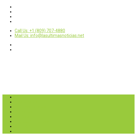
Call Us: +1 (809) 707-4880
Mail Us: info@lasultimasnoticias.net
Inicio
Nacionales
Internacionales
Deportes
Política
Entretenimientos
Opinión
Contactar