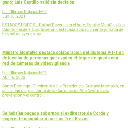
ganó; Luis Castillo salió sin decisión
Las Últimas Noticias NET
Jun 16, 2021
ESTADOS UNIDOS .- Rafael Devers con el bate, Frankie Montás y Luis
Castillo desde el box, tuvieron destacada actuación en la jornada de
béisbol de ayer en las…
Ministro Montalvo destaca colaboración del Sistema 9-1-1 en
detección de personas que evaden el toque de queda con
red de cámaras de videovigilancia
Las Últimas Noticias NET
Abr 16, 2020
Santo Domingo.- El ministro de la Presidencia, Gustavo Montalvo, en
su calidad de presidente de la Comisión de Alto Nivel para la
prevención y el control…
Se habrían pagado sobornos al exdirector de Corde y
exgerente inmobiliario por Los Tres Brazos