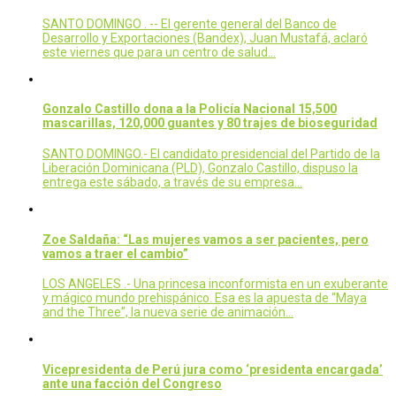
SANTO DOMINGO . -- El gerente general del Banco de
Desarrollo y Exportaciones (Bandex), Juan Mustafá, aclaró
este viernes que para un centro de salud…
Gonzalo Castillo dona a la Policía Nacional 15,500
mascarillas, 120,000 guantes y 80 trajes de bioseguridad
SANTO DOMINGO.- El candidato presidencial del Partido de la
Liberación Dominicana (PLD), Gonzalo Castillo, dispuso la
entrega este sábado, a través de su empresa…
Zoe Saldaña: “Las mujeres vamos a ser pacientes, pero
vamos a traer el cambio”
LOS ANGELES .- Una princesa inconformista en un exuberante
y mágico mundo prehispánico. Esa es la apuesta de “Maya
and the Three”, la nueva serie de animación…
Vicepresidenta de Perú jura como ‘presidenta encargada’
ante una facción del Congreso