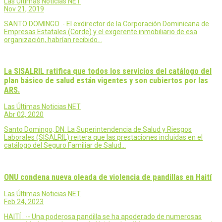
Las Últimas Noticias NET
Nov 21, 2019
SANTO DOMINGO .- El exdirector de la Corporación Dominicana de
Empresas Estatales (Corde) y el exgerente inmobiliario de esa
organización, habrían recibido…
La SISALRIL ratifica que todos los servicios del catálogo del
plan básico de salud están vigentes y son cubiertos por las
ARS.
Las Últimas Noticias NET
Abr 02, 2020
Santo Domingo, DN. La Superintendencia de Salud y Riesgos
Laborales (SISALRIL) reitera que las prestaciones incluidas en el
catálogo del Seguro Familiar de Salud…
ONU condena nueva oleada de violencia de pandillas en Haití
Las Últimas Noticias NET
Feb 24, 2023
HAITÍ . -- Una poderosa pandilla se ha apoderado de numerosas