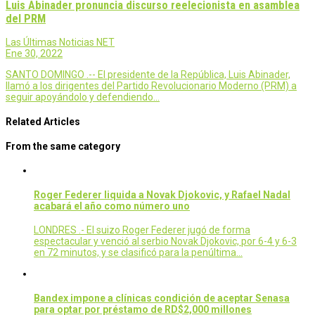
Luis Abinader pronuncia discurso reelecionista en asamblea
del PRM
Las Últimas Noticias NET
Ene 30, 2022
SANTO DOMINGO .-- El presidente de la República, Luis Abinader,
llamó a los dirigentes del Partido Revolucionario Moderno (PRM) a
seguir apoyándolo y defendiendo…
Related Articles
From the same category
Roger Federer liquida a Novak Djokovic, y Rafael Nadal
acabará el año como número uno
LONDRES .- El suizo Roger Federer jugó de forma
espectacular y venció al serbio Novak Djokovic, por 6-4 y 6-3
en 72 minutos, y se clasificó para la penúltima…
Bandex impone a clínicas condición de aceptar Senasa
para optar por préstamo de RD$2,000 millones