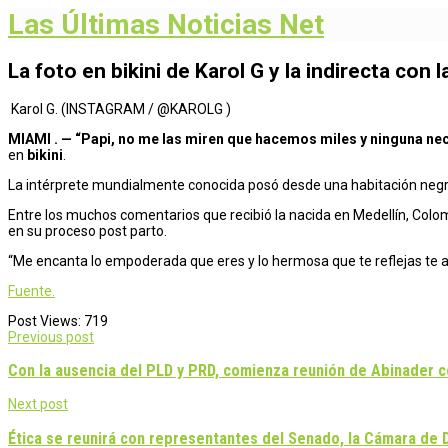
Las Últimas Noticias Net
La foto en bikini de Karol G y la indirecta con
Karol G. (INSTAGRAM / @KAROLG )
MIAMI . — “Papi, no me las miren que hacemos miles y ninguna nece
en
bikini
.
La intérprete mundialmente conocida posó desde una habitación negra
Entre los muchos comentarios que recibió la nacida en Medellín, Colo
en su proceso post parto.
“Me encanta lo empoderada que eres y lo hermosa que te reflejas t
Fuente.
Post Views:
719
Post
Previous post
navigation
Con la ausencia del PLD y PRD, comienza reunión de Abinader co
Next post
Ética se reunirá con representantes del Senado, la Cámara de 