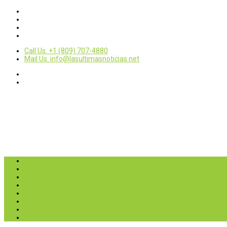
Call Us: +1 (809) 707-4880
Mail Us: info@lasultimasnoticias.net
Inicio
Nacionales
Internacionales
Deportes
Política
Entretenimientos
Opinión
Contactar