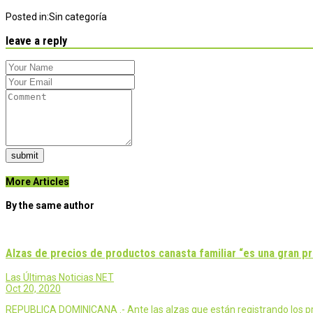
Posted in:
Sin categoría
leave a reply
submit
More Articles
By the same author
Alzas de precios de productos canasta familiar “es una gran p
Las Últimas Noticias NET
Oct 20, 2020
REPUBLICA DOMINICANA .- Ante las alzas que están registrando los prod