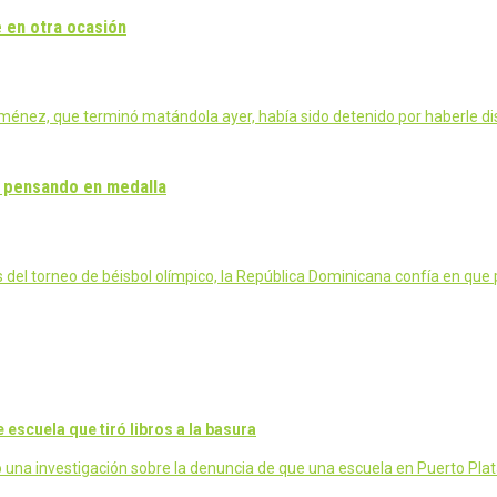
 en otra ocasión
ménez, que terminó matándola ayer, había sido detenido por haberle d
e pensando en medalla
 del torneo de béisbol olímpico, la República Dominicana confía en que 
escuela que tiró libros a la basura
una investigación sobre la denuncia de que una escuela en Puerto Plat