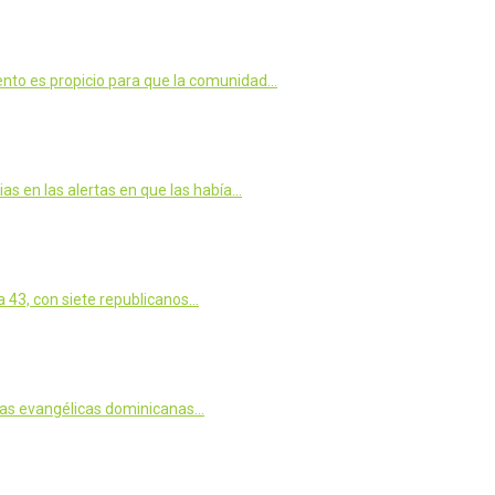
nto es propicio para que la comunidad…
s en las alertas en que las había…
a 43, con siete republicanos…
oras evangélicas dominicanas…