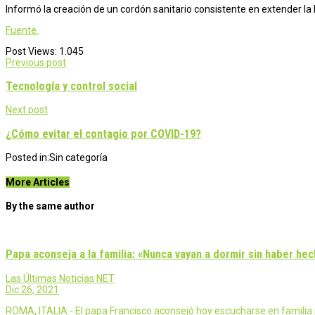
Informó la creación de un cordón sanitario consistente en extender l
Fuente.
Post Views:
1.045
Post
Previous post
navigation
Tecnología y control social
Next post
¿Cómo evitar el contagio por COVID-19?
Posted in:
Sin categoría
More Articles
By the same author
Papa aconseja a la familia: «Nunca vayan a dormir sin haber he
Las Últimas Noticias NET
Dic 26, 2021
ROMA, ITALIA.- El papa Francisco aconsejó hoy escucharse en familia pa