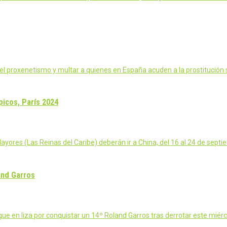
el proxenetismo y multar a quienes en España acuden a la prostitución 
picos, París 2024
ores (Las Reinas del Caribe) deberán ir a China, del 16 al 24 de septi
and Garros
gue en liza por conquistar un 14º Roland Garros tras derrotar este miér