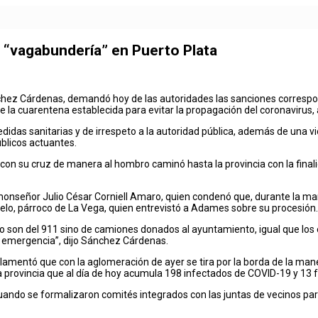
e “vagabundería” en Puerto Plata
nchez Cárdenas, demandó hoy de las autoridades las sanciones correspo
de la cuarentena establecida para evitar la propagación del coronavirus, 
medidas sanitarias y de irrespeto a la autoridad pública, además de una
úblicos actuantes.
con su cruz de manera al hombro caminó hasta la provincia con la finalid
monseñor Julio César Corniell Amaro, quien condenó que, durante la mani
helo, párroco de La Vega, quien entrevistó a Adames sobre su procesión.
no son del 911 sino de camiones donados al ayuntamiento, igual que los
de emergencia”, dijo Sánchez Cárdenas.
 lamentó que con la aglomeración de ayer se tira por la borda de la man
 la provincia que al día de hoy acumula 198 infectados de COVID-19 y 13 f
uando se formalizaron comités integrados con las juntas de vecinos para 