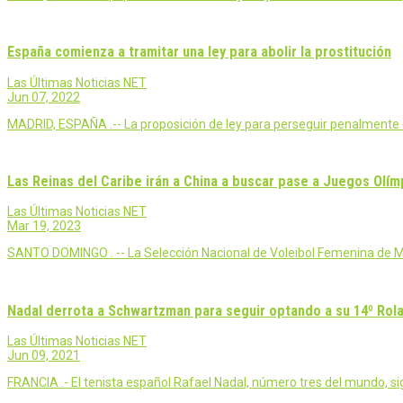
España comienza a tramitar una ley para abolir la prostitución
Las Últimas Noticias NET
Jun 07, 2022
MADRID, ESPAÑA .-- La proposición de ley para perseguir penalmente 
Las Reinas del Caribe irán a China a buscar pase a Juegos Olím
Las Últimas Noticias NET
Mar 19, 2023
SANTO DOMINGO . -- La Selección Nacional de Voleibol Femenina de May
Nadal derrota a Schwartzman para seguir optando a su 14º Rol
Las Últimas Noticias NET
Jun 09, 2021
FRANCIA .- El tenista español Rafael Nadal, número tres del mundo, si