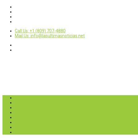
Call Us: +1 (809) 707-4880
Mail Us: info@lasultimasnoticias.net
Inicio
Nacionales
Internacionales
Deportes
Política
Entretenimientos
Opinión
Contactar