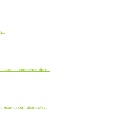
ey…
as actividades conmemorativas…
o presuntos contrabandistas…