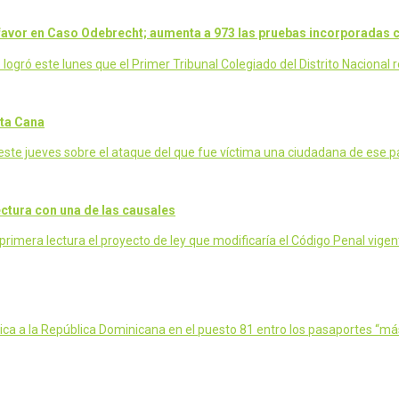
u favor en Caso Odebrecht; aumenta a 973 las pruebas incorporadas 
gró este lunes que el Primer Tribunal Colegiado del Distrito Nacional 
nta Cana
ste jueves sobre el ataque del que fue víctima una ciudadana de ese 
ctura con una de las causales
era lectura el proyecto de ley que modificaría el Código Penal vigent
ica a la República Dominicana en el puesto 81 entro los pasaportes “m