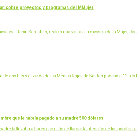
san sobre proyectos y programas del MMujer
ana, Robin Bernstein, realizó una visita a la ministra de la Mujer, Ja
 de dos hits y el zurdo de los Medias Rojas de Boston ponchó a 12 a lo 
hombre que le habría pagado a su madre 500 dólares
dre la llevaba a bares con el fin de llamar la atención de los hombres