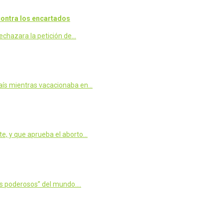
contra los encartados
rechazara la petición de…
país mientras vacacionaba en…
e, y que aprueba el aborto…
ás poderosos” del mundo.…