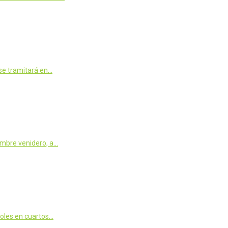
se tramitará en…
embre venidero, a…
coles en cuartos…