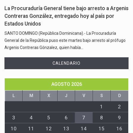
La Procuraduría General tiene bajo arresto a Argenis
Contreras González, entregado hoy al país por
Estados Unidos
SANTO DOMINGO (República Dominicana).- La Procuraduría
General de la República puso este martes bajo arresto al prófugo
Argenis Contreras Gónzalez, quien había…
CALENDARIO
AGOSTO 2026
L
M
X
J
V
S
D
1
2
3
4
5
6
7
8
9
10
11
12
13
14
15
16