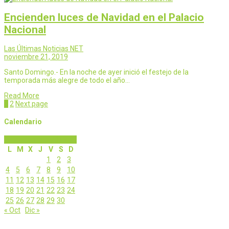
Encienden luces de Navidad en el Palacio
Nacional
Las Últimas Noticias NET
noviembre 21, 2019
Santo Domingo.- En la noche de ayer inició el festejo de la
temporada más alegre de todo el año…
Read More
Page
Page
1
2
Next page
Calendario
noviembre 2019
L
M
X
J
V
S
D
1
2
3
4
5
6
7
8
9
10
11
12
13
14
15
16
17
18
19
20
21
22
23
24
25
26
27
28
29
30
« Oct
Dic »