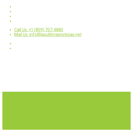
Call Us: +1 (809) 707-4880
Mail Us: info@lasultimasnoticias.net
Inicio
Nacionales
Internacionales
Deportes
Política
Entretenimientos
Opinión
Contactar