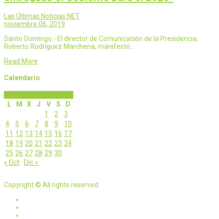
Las Últimas Noticias NET
noviembre 06, 2019
Santo Domingo.- El director de Comunicación de la Presidencia,
Roberto Rodríguez Marchena, manifestó…
Read More
Calendario
noviembre 2019
L
M
X
J
V
S
D
1
2
3
4
5
6
7
8
9
10
11
12
13
14
15
16
17
18
19
20
21
22
23
24
25
26
27
28
29
30
« Oct
Dic »
Copyright © All rights reserved.