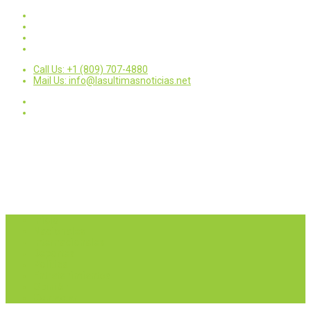
Call Us: +1 (809) 707-4880
Mail Us: info@lasultimasnoticias.net
Inicio
Nacionales
Internacionales
Deportes
Política
Entretenimientos
Opinión
Contactar