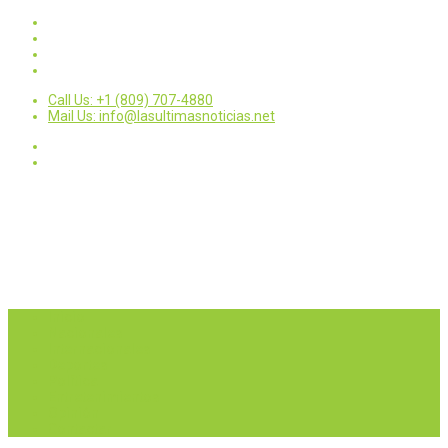
Call Us: +1 (809) 707-4880
Mail Us: info@lasultimasnoticias.net
Inicio
Nacionales
Internacionales
Deportes
Política
Entretenimientos
Opinión
Contactar