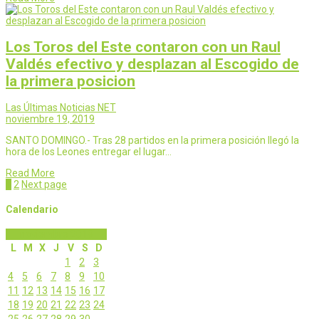
Los Toros del Este contaron con un Raul
Valdés efectivo y desplazan al Escogido de
la primera posicion
Las Últimas Noticias NET
noviembre 19, 2019
SANTO DOMINGO.- Tras 28 partidos en la primera posición llegó la
hora de los Leones entregar el lugar…
Read More
Page
Page
1
2
Next page
Calendario
noviembre 2019
L
M
X
J
V
S
D
1
2
3
4
5
6
7
8
9
10
11
12
13
14
15
16
17
18
19
20
21
22
23
24
25
26
27
28
29
30