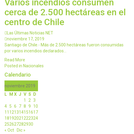
Varios incendios consumen
cerca de 2.500 hectáreas en el
centro de Chile
Las Últimas Noticias NET
noviembre 17, 2019
Santiago de Chile.- Más de 2.500 hectáreas fueron consumidas
por varios incendios declarados…
Read More
Posted in
Nacionales
Calendario
noviembre 2019
L
M
X
J
V
S
D
1
2
3
4
5
6
7
8
9
10
11
12
13
14
15
16
17
18
19
20
21
22
23
24
25
26
27
28
29
30
« Oct
Dic »