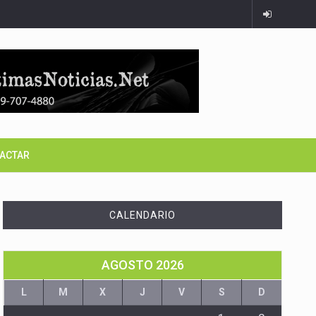
ACTAR
CALENDARIO
AGOSTO 2026
L
M
X
J
V
S
D