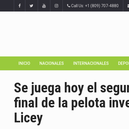
Call Us: +1 (809) 707-4880
INICIO
NACIONALES
INTERNACIONALES
DEPO
Se juega hoy el segun
final de la pelota inv
Licey