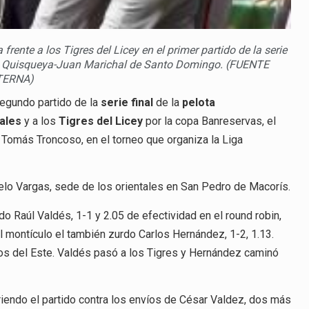
 frente a los Tigres del Licey en el primer partido de la serie
dio Quisqueya-Juan Marichal de Santo Domingo. (FUENTE
TERNA)
egundo partido de la
serie final
de la
pelota
tales
y a los
Tigres del Licey
por la copa Banreservas, el
e Tomás Troncoso, en el torneo que organiza la Liga
telo Vargas, sede de los orientales en San Pedro de Macorís.
do Raúl Valdés, 1-1 y 2.05 de efectividad en el round robin,
l montículo el también zurdo Carlos Hernández, 1-2, 1.13.
os del Este. Valdés pasó a los Tigres y Hernández caminó
briendo el partido contra los envíos de César Valdez, dos más