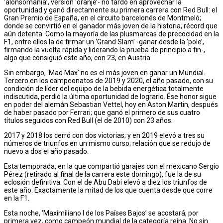
‘alonsomanía’, versión ‘oranje’- no tardó en aprovechar la
oportunidad y ganó directamente su primera carrera con Red Bull: el
Gran Premio de España, en el circuito barcelonés de Montmeló;
donde se convirtió en el ganador más joven de la historia, récord que
aún detenta. Como la mayoría de las plusmarcas de precocidad en la
F1, entre ellos la de firmar un ‘Grand Slam’ -ganar desde la ‘pole’,
firmando la vuelta rápida y liderando la prueba de principio a fin-,
algo que consiguió este año, con 23, en Austria.
Sin embargo, ‘Mad Max’ no es el más joven en ganar un Mundial.
Tercero en los campeonatos de 2019 y 2020, el año pasado, con su
condición de líder del equipo de la bebida energética totalmente
indiscutida, perdió la última oportunidad de lograrlo. Ése honor sigue
en poder del alemán Sebastian Vettel, hoy en Aston Martin, después
de haber pasado por Ferrari; que ganó el primero de sus cuatro
títulos seguidos con Red Bull (el de 2010) con 23 años.
2017 y 2018 los cerró con dos victorias; y en 2019 elevó a tres su
números de triunfos en un mismo curso; relación que se redujo de
nuevo a dos el año pasado.
Esta temporada, en la que compartió garajes con el mexicano Sergio
Pérez (retirado al final de la carrera este domingo), fue la de su
eclosión definitiva. Con el de Abu Dabi elevó a diez los triunfos de
este año. Exactamente la mitad de los que cuenta desde que corre
en la F1.
Esta noche, ‘Maximiliano I de los Países Bajos’ se acostará, por
primera vez, como campeón mundial de la categoría reina. No sin