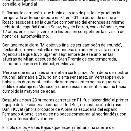
con ello, el Mundial
El flamante campeón -que había ejercido de piloto de pruebas la
temporada anterior- debutó en F1 en 2015 a bordo de un Toro
Rosso, escudería en la que fue compañero del entonces asimismo
debutante español Carlos Sainz, hoy en Ferrari; convirtiéndose, con
17 años, en el más joven de la historia en competir en la división de
honor del automovilismo.
Con una meta clara. ‘Mi objetivo final es ser campeón del mundo’,
declaraba la joven estrella neerlandesa en una entrevista con la
Agencia Efe que tuvo lugar en septiembre de ese año ,en las
afueras de Milan, después del Gran Premio de esa temporada,
disputado, como es habitual, en Monza .
‘Pero sé que ésta no es una meta a corto plazo. Aún debo demostrar
mucho’, afirmaba a Efe, no sin cierta sensatez, un Verstappen que
había sido duramente criticado semanas antes por su aguerrido
estilo de pilotaje en Mónaco; y que en esos momentos aún no había
cumplido la mayoría de edad.
Después de sus 23 primeras carreras en F1, fue ‘ascendido’ al primer
equipo de la escudería austriaca, Red Bull, en sustitución del ruso
Daniil Kvyat (ahora probador de Alpine, la escudería del español
Fernando Alonso, con quien no pocos comparan al neerlandés), con
el que intercambió volantes.
El ídolo de los Países Bajos -que experimentan una suerte de