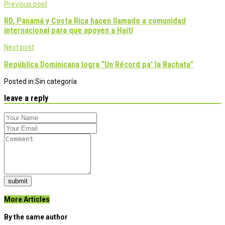
Post
Previous post
navigation
RD, Panamá y Costa Rica hacen llamado a comunidad
internacional para que apoyen a Haití
Next post
República Dominicana logra “Un Récord pa’ la Bachata”
Posted in:
Sin categoría
leave a reply
submit
More Articles
By the same author