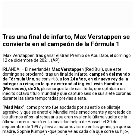
Tras una final de infarto, Max Verstappen se
convierte en el campeón de la Fórmula 1
Max Verstappen tras ganar el Gran Premio de Abu Dabi, el domingo
12 de diciembre de 2021. (AP)
IRLANDA .– El neerlandés
Max Verstappen
(Red Bull), que este
domingo se proclamó, tras un final de infarto,
campeón del mundo
de Fórmula Uno
, se convirtió, a
los 24 años, en el nuevo rey de la
categoría reina; en la que destronó al inglés Lewis Hamilton
(Mercedes), de 36,
plusmarquista de casi todo, que optaba a un
inédito octavo título mundial y que capturó seis de sus siete coronas
durante las siete temporadas previas a esta.
“Mad Max”,
como pronto fue apodado por su estilo de pilotaje
agresivo, y que se anotó el Mundial más emocionante y apretado de
los últimos años -al rebasar a su gran rival en la última vuelta de la
última carrera- nació en la localidad belga de Hasselt el 30 de
septiembre de 1997 y lleva al automovilismo en los genes, ya que su
madre, Sophie Kumpen -que pone velas cada día que corre su hijo-,