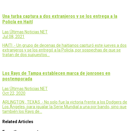
Una turba captura a dos extranjeros y se los entrega a la
Policía en Haití
Las Últimas Noticias NET
Jul 08, 2021
HAITI .- Un grupo de decenas de haitianos capturó este jueves a dos
extranjeros y se los entregó a la Policía, por sospechas de que se
tratan de dos supuestos…
Los Rays de Tampa establecen marca de jonrones en
postemporada
Las Últimas Noticias NET
Oct 22, 2020
ARLINGTON , TEXAS .- No solo fue la victoria frente a los Dodgers de
Los Ángeles, para igualar la Serie Mundial a una por bando, sino que
también los Rays de…
Related Articles