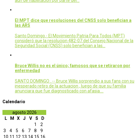
aún de habilitación por parte del…
El MPT dice que resoluciones del CNSS solo benefician a
las ARS
Santo Domingo.- El Movimiento Patria Para Todos (MPT)
consideró que la resolucion 482-07 del Consejo Nacional de la
Seguridad Social (CNSS) solo benefician a las…
Bruce Willis no es el único; famosos que se retiraron por
enfermedad
SANTO DOMINGO . -- Bruce Willis sorprendio a sus fans con su
inesperado retiro de la actuacion , luego de que su familia
anunciara que fue diagnosticado con afasia.…
Calendario
agosto 2026
L
M
X
J
V
S
D
1
2
3
4
5
6
7
8
9
10
11
12
13
14
15
16