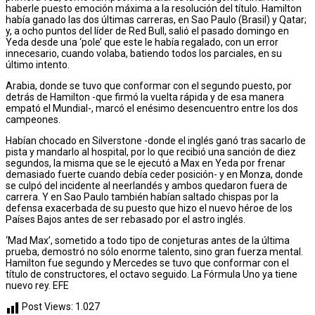
haberle puesto emoción máxima a la resolución del título. Hamilton
había ganado las dos últimas carreras, en Sao Paulo (Brasil) y Qatar;
y, a ocho puntos del líder de Red Bull, salió el pasado domingo en
Yeda desde una ‘pole’ que este le había regalado, con un error
innecesario, cuando volaba, batiendo todos los parciales, en su
último intento.
Arabia, donde se tuvo que conformar con el segundo puesto, por
detrás de Hamilton -que firmó la vuelta rápida y de esa manera
empató el Mundial-, marcó el enésimo desencuentro entre los dos
campeones.
Habían chocado en Silverstone -donde el inglés ganó tras sacarlo de
pista y mandarlo al hospital, por lo que recibió una sanción de diez
segundos, la misma que se le ejecutó a Max en Yeda por frenar
demasiado fuerte cuando debía ceder posición- y en Monza, donde
se culpó del incidente al neerlandés y ambos quedaron fuera de
carrera. Y en Sao Paulo también habían saltado chispas por la
defensa exacerbada de su puesto que hizo el nuevo héroe de los
Países Bajos antes de ser rebasado por el astro inglés.
‘Mad Max’, sometido a todo tipo de conjeturas antes de la última
prueba, demostró no sólo enorme talento, sino gran fuerza mental.
Hamilton fue segundo y Mercedes se tuvo que conformar con el
título de constructores, el octavo seguido. La Fórmula Uno ya tiene
nuevo rey. EFE
Post Views:
1.027