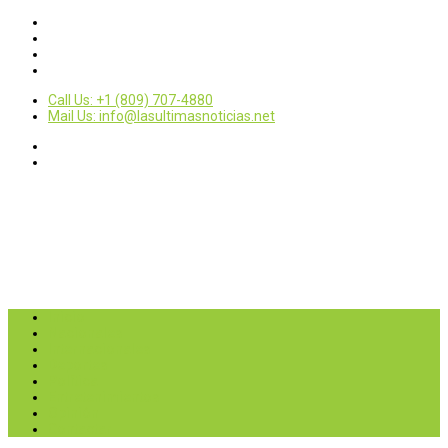
Call Us: +1 (809) 707-4880
Mail Us: info@lasultimasnoticias.net
Inicio
Nacionales
Internacionales
Deportes
Política
Entretenimientos
Opinión
Contactar