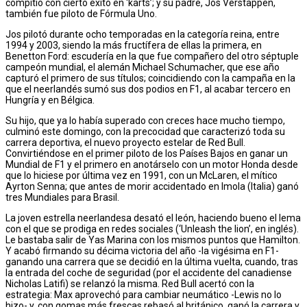
compitió con cierto éxito en ‘karts’; y su padre, Jos Verstappen,
también fue piloto de Fórmula Uno.
Jos pilotó durante ocho temporadas en la categoría reina, entre
1994 y 2003, siendo la más fructífera de ellas la primera, en
Benetton Ford: escudería en la que fue compañero del otro séptuple
campeón mundial, el alemán Michael Schumacher, que ese año
capturó el primero de sus títulos; coincidiendo con la campaña en la
que el neerlandés sumó sus dos podios en F1, al acabar tercero en
Hungría y en Bélgica.
Su hijo, que ya lo había superado con creces hace mucho tiempo,
culminó este domingo, con la precocidad que caracterizó toda su
carrera deportiva, el nuevo proyecto estelar de Red Bull.
Convirtiéndose en el primer piloto de los Países Bajos en ganar un
Mundial de F1 y el primero en anotárselo con un motor Honda desde
que lo hiciese por última vez en 1991, con un McLaren, el mítico
Ayrton Senna; que antes de morir accidentado en Imola (Italia) ganó
tres Mundiales para Brasil.
La joven estrella neerlandesa desató el león, haciendo bueno el lema
con el que se prodiga en redes sociales (‘Unleash the lion’, en inglés).
Le bastaba salir de Yas Marina con los mismos puntos que Hamilton.
Y acabó firmando su décima victoria del año -la vigésima en F1-
ganando una carrera que se decidió en la última vuelta, cuando, tras
la entrada del coche de seguridad (por el accidente del canadiense
Nicholas Latifi) se relanzó la misma. Red Bull acertó con la
estrategia: Max aprovechó para cambiar neumático -Lewis no lo
hizo- y, con gomas más frescas rebasó al británico, ganó la carrera y,