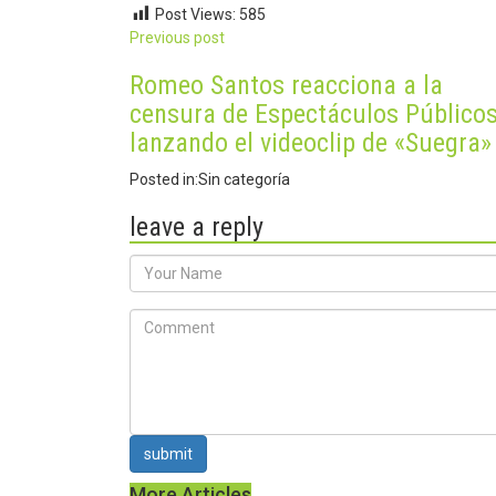
Post Views:
585
Post
Previous post
navigation
Romeo Santos reacciona a la
censura de Espectáculos Público
lanzando el videoclip de «Suegra»
Posted in:
Sin categoría
leave a reply
submit
More Articles