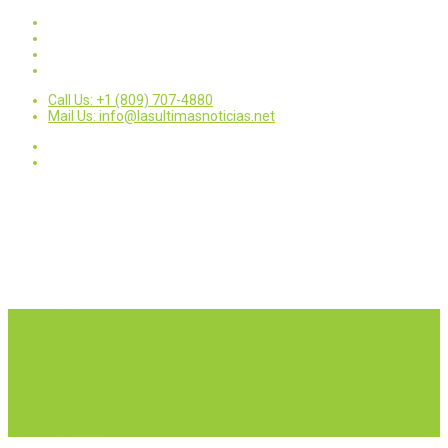
Call Us: +1 (809) 707-4880
Mail Us: info@lasultimasnoticias.net
Inicio
Nacionales
Internacionales
Deportes
Política
Entretenimientos
Opinión
Contactar