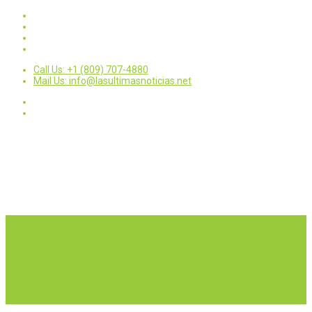
Call Us: +1 (809) 707-4880
Mail Us: info@lasultimasnoticias.net
Inicio
Nacionales
Internacionales
Deportes
Política
Entretenimientos
Opinión
Contactar