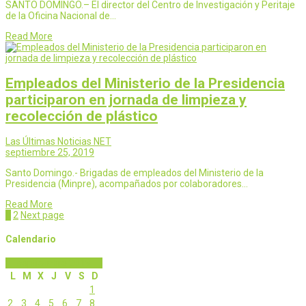
SANTO DOMINGO.– El director del Centro de Investigación y Peritaje
de la Oficina Nacional de…
Read More
Empleados del Ministerio de la Presidencia
participaron en jornada de limpieza y
recolección de plástico
Las Últimas Noticias NET
septiembre 25, 2019
Santo Domingo.- Brigadas de empleados del Ministerio de la
Presidencia (Minpre), acompañados por colaboradores…
Read More
Page
Page
1
2
Next page
Calendario
septiembre 2019
L
M
X
J
V
S
D
1
2
3
4
5
6
7
8