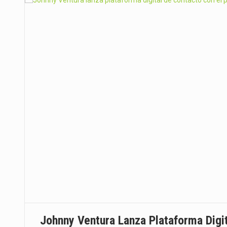
Santo Domingo, República Domin
Santo Domingo, República Dominic
SANTO DOMINGO (República Domin
Santo Domingo, RD. – En seguimi
SANTO DOMINGO, R. D.- Unidades 
Santo Domingo, R.D.- La Oficina
Johnny Ventura Lanza Plataforma Digi