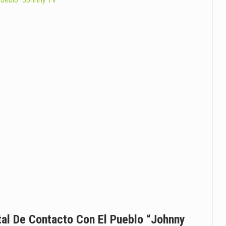
icana - El pasado sábado, el programa…
ana. — Kenia Lora, dirigente política y…
icana).- Respondiendo a una solicitud de la Fiscalía…
ento a la estrategia “RD…
de interdicción de la Dirección…
 Para el Reordenamiento del Transporte…
tal De Contacto Con El Pueblo “Johnny