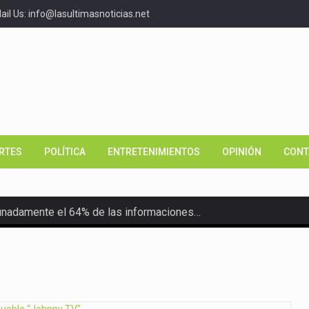
il Us: info@lasultimasnoticias.net
RTES
POLÍTICA
ENTRETENIMIENTOS
OPINIÓN
CONT
unadamente el 64% de las informaciones…
o Nacional de Promoción y…
e Salud (SNS), la Universidad…
cana).- El Primer Tribunal Colegiado del Distrito Nacional…