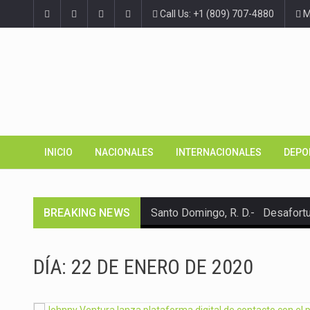
Call Us: +1 (809) 707-4880
Ma
INICIO
NACIONALES
INTERNACIONALES
DEPO
BREAKING NEWS
Santo Domingo, R. D.- Desafort
Santo Domingo, R. D.– El Consej
DÍA:
22 DE ENERO DE 2020
España. – El Servicio Nacional d
SANTO DOMINGO (República Domini