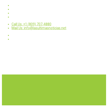
Call Us: +1 (809) 707-4880
Mail Us: info@lasultimasnoticias.net
Inicio
Nacionales
Internacionales
Deportes
Política
Entretenimientos
Opinión
Contactar