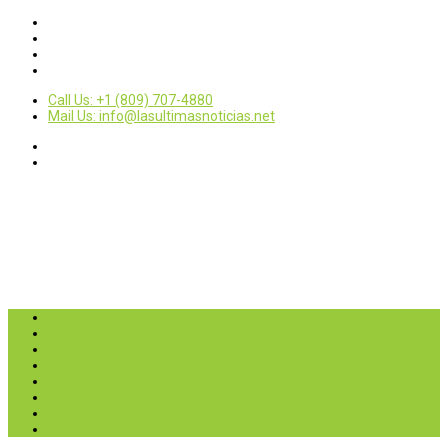
Call Us: +1 (809) 707-4880
Mail Us: info@lasultimasnoticias.net
Inicio
Nacionales
Internacionales
Deportes
Política
Entretenimientos
Opinión
Contactar