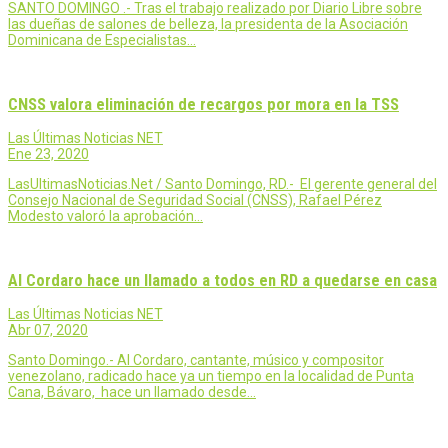
SANTO DOMINGO .- Tras el trabajo realizado por Diario Libre sobre
las dueñas de salones de belleza, la presidenta de la Asociación
Dominicana de Especialistas…
CNSS valora eliminación de recargos por mora en la TSS
Las Últimas Noticias NET
Ene 23, 2020
LasUltimasNoticias.Net / Santo Domingo, RD.- El gerente general del
Consejo Nacional de Seguridad Social (CNSS), Rafael Pérez
Modesto valoró la aprobación…
Al Cordaro hace un llamado a todos en RD a quedarse en casa
Las Últimas Noticias NET
Abr 07, 2020
Santo Domingo.- Al Cordaro, cantante, músico y compositor
venezolano, radicado hace ya un tiempo en la localidad de Punta
Cana, Bávaro, hace un llamado desde…