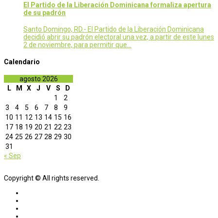
El Partido de la Liberación Dominicana formaliza apertura
de su padrón
Santo Domingo, RD.- El Partido de la Liberación Dominicana
decidió abrir su padrón electoral una vez, a partir de este lunes
2 de noviembre, para permitir que…
Calendario
agosto 2026
L
M
X
J
V
S
D
1
2
3
4
5
6
7
8
9
10
11
12
13
14
15
16
17
18
19
20
21
22
23
24
25
26
27
28
29
30
31
« Sep
Copyright © All rights reserved.