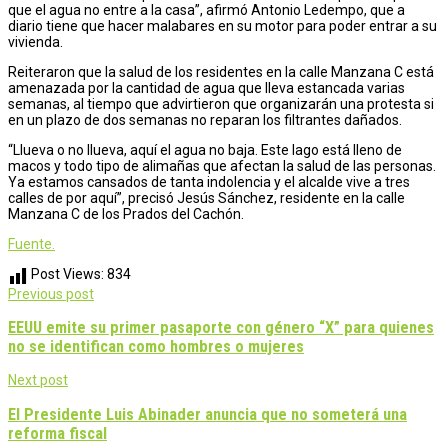
que el agua no entre a la casa”, afirmó Antonio Ledempo, que a
diario tiene que hacer malabares en su motor para poder entrar a su
vivienda.
Reiteraron que la salud de los residentes en la calle Manzana C está
amenazada por la cantidad de agua que lleva estancada varias
semanas, al tiempo que advirtieron que organizarán una protesta si
en un plazo de dos semanas no reparan los filtrantes dañados.
“Llueva o no llueva, aquí el agua no baja. Este lago está lleno de
macos y todo tipo de alimañas que afectan la salud de las personas.
Ya estamos cansados de tanta indolencia y el alcalde vive a tres
calles de por aquí”, precisó Jesús Sánchez, residente en la calle
Manzana C de los Prados del Cachón.
Fuente.
Post Views:
834
Post
Previous post
navigation
EEUU emite su primer pasaporte con género “X” para quienes
no se identifican como hombres o mujeres
Next post
El Presidente Luis Abinader anuncia que no someterá una
reforma fiscal