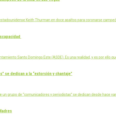
 al estadounidense Keith Thurman en doce asaltos para coronarse campeó
discapacidad
tamiento Santo Domingo Este (ASDE). Es una realidad, y es por ello q
” se dedican a la “extorsión y chantaje”
e un grupo de “comunicadores y periodistas” se dedican desde hace var
 Madres