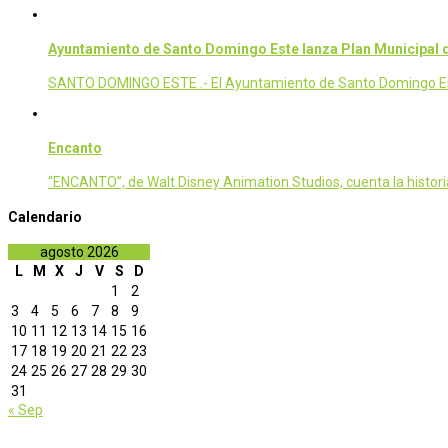
Ayuntamiento de Santo Domingo Este lanza Plan Municipal
SANTO DOMINGO ESTE .- El Ayuntamiento de Santo Domingo Este (
Encanto
“ENCANTO”, de Walt Disney Animation Studios, cuenta la histori
Calendario
agosto 2026
L
M
X
J
V
S
D
1
2
3
4
5
6
7
8
9
10
11
12
13
14
15
16
17
18
19
20
21
22
23
24
25
26
27
28
29
30
31
« Sep