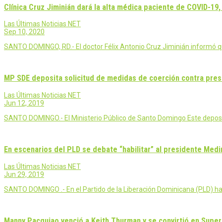
Clínica Cruz Jiminián dará la alta médica paciente de COVID-19
Las Últimas Noticias NET
Sep 10, 2020
SANTO DOMINGO, RD.- El doctor Félix Antonio Cruz Jiminián informó q
MP SDE deposita solicitud de medidas de coerción contra presu
Las Últimas Noticias NET
Jun 12, 2019
SANTO DOMINGO.- El Ministerio Público de Santo Domingo Este deposit
En escenarios del PLD se debate “habilitar” al presidente Medi
Las Últimas Noticias NET
Jun 29, 2019
SANTO DOMINGO .- En el Partido de la Liberación Dominicana (PLD) hay
Manny Pacquiao venció a Keith Thurman y se convirtió en Sup