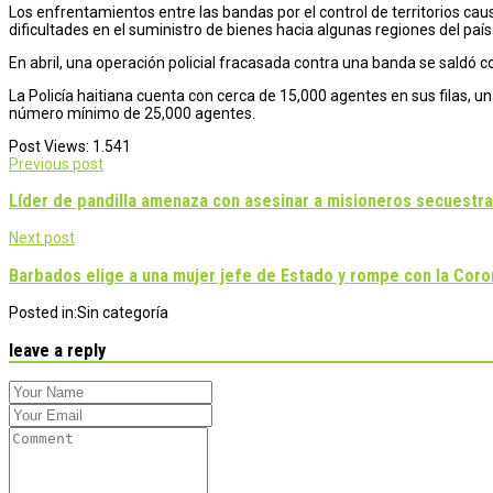
Los enfrentamientos entre las bandas por el control de territorios ca
dificultades en el suministro de bienes hacia algunas regiones del país
En abril, una operación policial fracasada contra una banda se saldó 
La Policía haitiana cuenta con cerca de 15,000 agentes en sus filas, un
número mínimo de 25,000 agentes.
Post Views:
1.541
Post
Previous post
navigation
Líder de pandilla amenaza con asesinar a misioneros secuestra
Next post
Barbados elige a una mujer jefe de Estado y rompe con la Coro
Posted in:
Sin categoría
leave a reply