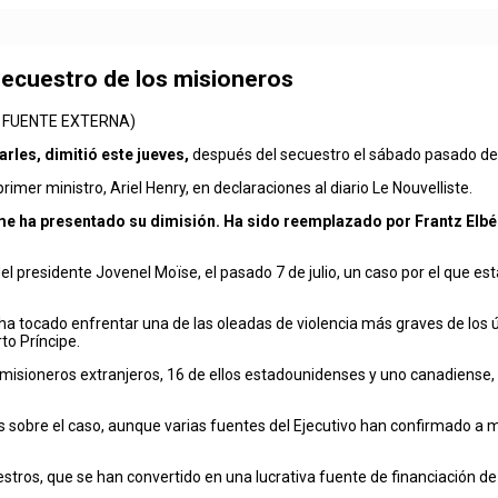
l secuestro de los misioneros
OTO: FUENTE EXTERNA)
arles, dimitió este jueves,
después del secuestro el sábado pasado de
rimer ministro, Ariel Henry, en declaraciones al diario Le Nouvelliste.
s, me ha presentado su dimisión. Ha sido reemplazado por Frantz Elb
el presidente Jovenel Moïse, el pasado 7 de julio, un caso por el que e
le ha tocado enfrentar una de las oleadas de violencia más graves de lo
to Príncipe.
7 misioneros extranjeros, 16 de ellos estadounidenses y uno canadiense
ales sobre el caso, aunque varias fuentes del Ejecutivo han confirmado 
stros, que se han convertido en una lucrativa fuente de financiación de 