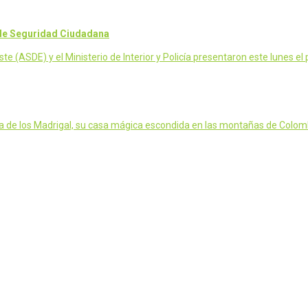
 de Seguridad Ciudadana
ASDE) y el Ministerio de Interior y Policía presentaron este lunes el
a de los Madrigal, su casa mágica escondida en las montañas de Colombi