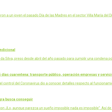
 a un joven el pasado Día de las Madres en el sector Villa María del Di
ondicional
 da Silva, preso desde abril del año pasado para cumplir una condena por
5 días cuarentena: transporte público, operación empresas y servici
 el control del Coronavirus dio a conocer detalles respecto al funciona
gra busca conseguir
con JLo, aunque parezca un sueño imposible nada es imposible". Así de