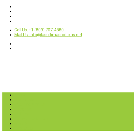
Call Us: +1 (809) 707-4880
Mail Us: info@lasultimasnoticias.net
Inicio
Nacionales
Internacionales
Deportes
Política
Entretenimientos
Opinión
Contactar