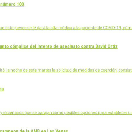
, número 100
ue este jueves se le dará la alta médica a la paciente de COVID-19, nú
nto cómplice del intento de asesinato contra David Ortiz
ó la noche de este martes la solicitud de medidas de coerción, consis
na
 escenarios que se barajan como posibles opciones para establecer un 
ercampeon de la AMB en Las Vegas