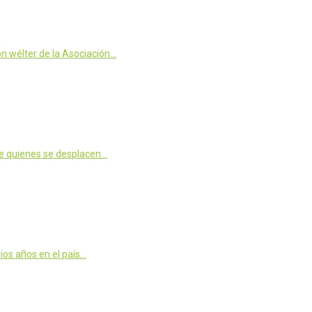
n wélter de la Asociación…
ue quienes se desplacen…
ios años en el país…