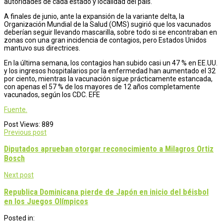
autoridades de cada estado y localidad del país.
A finales de junio, ante la expansión de la variante delta, la
Organización Mundial de la Salud (OMS) sugirió que los vacunados
deberían seguir llevando mascarilla, sobre todo si se encontraban en
zonas con una gran incidencia de contagios, pero Estados Unidos
mantuvo sus directrices.
En la última semana, los contagios han subido casi un 47 % en EE.UU.
y los ingresos hospitalarios por la enfermedad han aumentado el 32
por ciento, mientras la vacunación sigue prácticamente estancada,
con apenas el 57 % de los mayores de 12 años completamente
vacunados, según los CDC. EFE
Fuente.
Post Views:
889
Post
Previous post
navigation
Diputados aprueban otorgar reconocimiento a Milagros Ortiz
Bosch
Next post
Republica Dominicana pierde de Japón en inicio del béisbol
en los Juegos Olímpicos
Posted in: