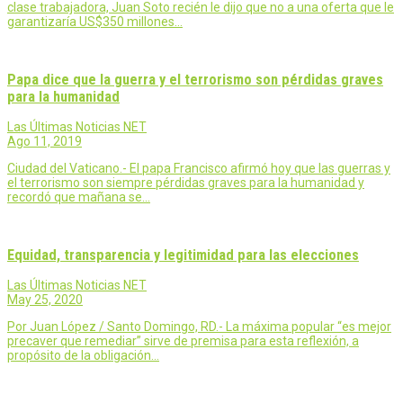
clase trabajadora, Juan Soto recién le dijo que no a una oferta que le
garantizaría US$350 millones…
Papa dice que la guerra y el terrorismo son pérdidas graves
para la humanidad
Las Últimas Noticias NET
Ago 11, 2019
Ciudad del Vaticano.- El papa Francisco afirmó hoy que las guerras y
el terrorismo son siempre pérdidas graves para la humanidad y
recordó que mañana se…
Equidad, transparencia y legitimidad para las elecciones
Las Últimas Noticias NET
May 25, 2020
Por Juan López / Santo Domingo, RD.- La máxima popular “es mejor
precaver que remediar” sirve de premisa para esta reflexión, a
propósito de la obligación…