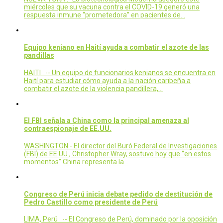
miércoles que su vacuna contra el COVID-19 generó una
respuesta inmune “prometedora” en pacientes de…
Equipo keniano en Haití ayuda a combatir el azote de las
pandillas
HAITI . -- Un equipo de funcionarios kenianos se encuentra en
Haití para estudiar cómo ayuda a la nación caribeña a
combatir el azote de la violencia pandillera,…
El FBI señala a China como la principal amenaza al
contraespionaje de EE.UU.
WASHINGTON.- El director del Buró Federal de Investigaciones
(FBI) de EE.UU., Christopher Wray, sostuvo hoy que “en estos
momentos” China representa la…
Congreso de Perú inicia debate pedido de destitución de
Pedro Castillo como presidente de Perú
LIMA, Perú . -- El Congreso de Perú, dominado por la oposición