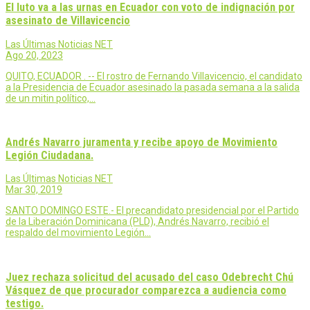
El luto va a las urnas en Ecuador con voto de indignación por
asesinato de Villavicencio
Las Últimas Noticias NET
Ago 20, 2023
QUITO, ECUADOR . -- El rostro de Fernando Villavicencio, el candidato
a la Presidencia de Ecuador asesinado la pasada semana a la salida
de un mitin político,…
Andrés Navarro juramenta y recibe apoyo de Movimiento
Legión Ciudadana.
Las Últimas Noticias NET
Mar 30, 2019
SANTO DOMINGO ESTE.- El precandidato presidencial por el Partido
de la Liberación Dominicana (PLD), Andrés Navarro, recibió el
respaldo del movimiento Legión…
Juez rechaza solicitud del acusado del caso Odebrecht Chú
Vásquez de que procurador comparezca a audiencia como
testigo.