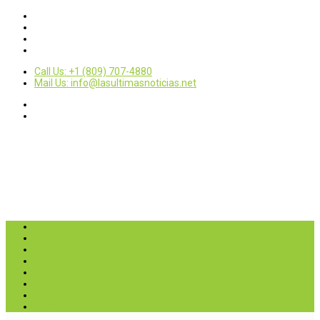
Call Us: +1 (809) 707-4880
Mail Us: info@lasultimasnoticias.net
Inicio
Nacionales
Internacionales
Deportes
Política
Entretenimientos
Opinión
Contactar