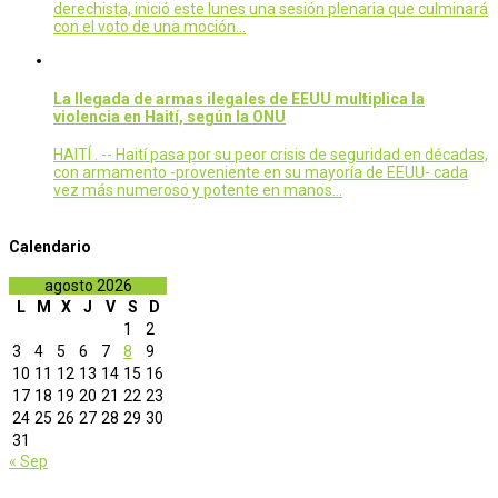
derechista, inició este lunes una sesión plenaria que culminará
con el voto de una moción…
La llegada de armas ilegales de EEUU multiplica la
violencia en Haití, según la ONU
HAITÍ . -- Haití pasa por su peor crisis de seguridad en décadas,
con armamento -proveniente en su mayoría de EEUU- cada
vez más numeroso y potente en manos…
Calendario
agosto 2026
L
M
X
J
V
S
D
1
2
3
4
5
6
7
8
9
10
11
12
13
14
15
16
17
18
19
20
21
22
23
24
25
26
27
28
29
30
31
« Sep