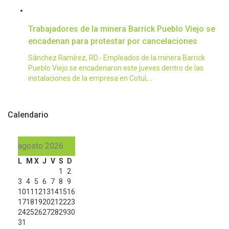
Trabajadores de la minera Barrick Pueblo Viejo se
encadenan para protestar por cancelaciones
Sánchez Ramírez, RD.- Empleados de la minera Barrick
Pueblo Viejo se encadenaron este jueves dentro de las
instalaciones de la empresa en Cotuí,…
Calendario
agosto 2026
L
M
X
J
V
S
D
1
2
3
4
5
6
7
8
9
10
11
12
13
14
15
16
17
18
19
20
21
22
23
24
25
26
27
28
29
30
31