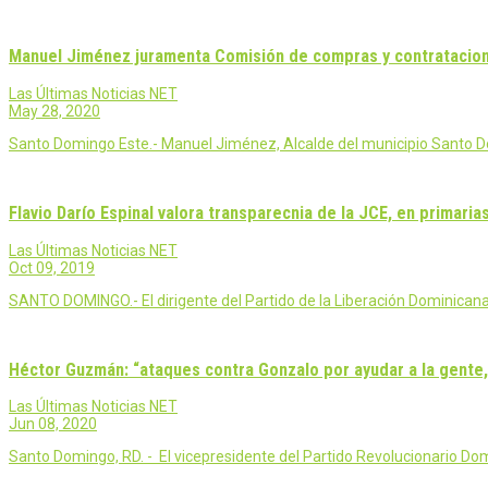
Manuel Jiménez juramenta Comisión de compras y contratacio
Las Últimas Noticias NET
May 28, 2020
Santo Domingo Este.- Manuel Jiménez, Alcalde del municipio Santo Do
Flavio Darío Espinal valora transparecnia de la JCE, en primaria
Las Últimas Noticias NET
Oct 09, 2019
SANTO DOMINGO.- El dirigente del Partido de la Liberación Dominicana 
Héctor Guzmán: “ataques contra Gonzalo por ayudar a la gente,
Las Últimas Noticias NET
Jun 08, 2020
Santo Domingo, RD. - El vicepresidente del Partido Revolucionario D