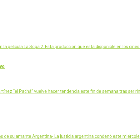
a película La Soga 2. Esta producción que esta disponible en los cines 
ivo
nez “el Pachá” vuelve hacer tendencia este fin de semana tras ser r
les de su amante Argentina- La justicia argentina condenó este miércol