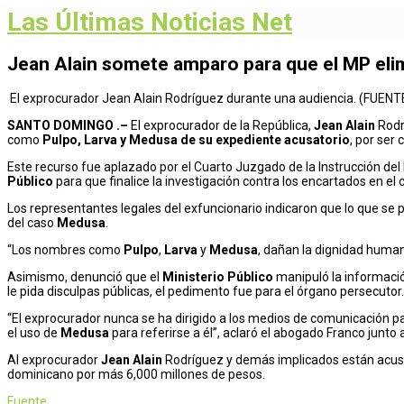
Las Últimas Noticias Net
Jean Alain somete amparo para que el MP eli
El exprocurador Jean Alain Rodríguez durante una audiencia. (FUE
SANTO DOMINGO .–
El exprocurador de la República,
Jean Alain
Rodr
como
Pulpo, Larva y Medusa de su expediente acusatorio
, por ser
Este recurso fue aplazado por el Cuarto Juzgado de la Instrucción del D
Público
para que finalice la investigación contra los encartados en el
Los representantes legales del exfuncionario indicaron que lo que s
del caso
Medusa
.
“Los nombres como
Pulpo
,
Larva
y
Medusa
, dañan la dignidad huma
Asimismo, denunció que el
Ministerio Público
manipuló la informació
le pida disculpas públicas, el pedimento fue para el órgano persecutor
“El exprocurador nunca se ha dirigido a los medios de comunicación pa
el uso de
Medusa
para referirse a él”, aclaró el abogado Franco junt
Al exprocurador
Jean Alain
Rodríguez y demás implicados están acusa
dominicano por más 6,000 millones de pesos.
Fuente.