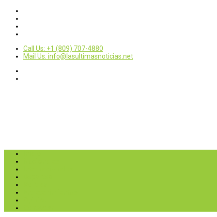
Call Us: +1 (809) 707-4880
Mail Us: info@lasultimasnoticias.net
Inicio
Nacionales
Internacionales
Deportes
Política
Entretenimientos
Opinión
Contactar