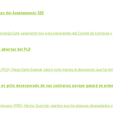
nes del Ayuntamiento SDE
mingo Este, juramentó hoy a los integrantes del Comité de Compras y 
s abiertas del PLD
(PLD), Flavio Darío Espinal, valoró este martes la disposición que ha 
 es grito desesperado de sus contrarios porque ganará en prime
ominicano (PRD), Héctor Guzmán, planteó que los ataques despiadados v