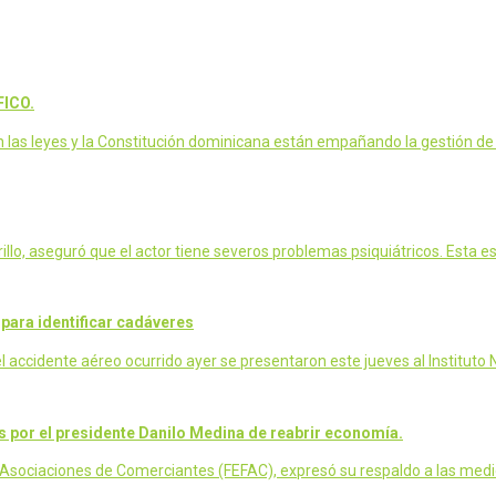
ICO.
las leyes y la Constitución dominicana están empañando la gestión de
o, aseguró que el actor tiene severos problemas psiquiátricos. Esta es 
 para identificar cadáveres
 accidente aéreo ocurrido ayer se presentaron este jueves al Instituto
por el presidente Danilo Medina de reabrir economía.
Asociaciones de Comerciantes (FEFAC), expresó su respaldo a las med