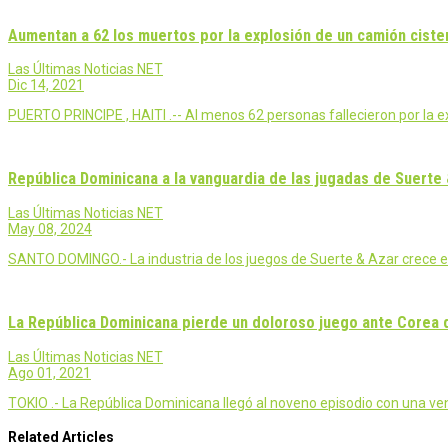
Aumentan a 62 los muertos por la explosión de un camión cister
Las Últimas Noticias NET
Dic 14, 2021
PUERTO PRINCIPE , HAITI .-- Al menos 62 personas fallecieron por la 
República Dominicana a la vanguardia de las jugadas de Suerte 
Las Últimas Noticias NET
May 08, 2024
SANTO DOMINGO.- La industria de los juegos de Suerte & Azar crece e
La República Dominicana pierde un doloroso juego ante Corea 
Las Últimas Noticias NET
Ago 01, 2021
TOKIO .- La República Dominicana llegó al noveno episodio con una vent
Related Articles