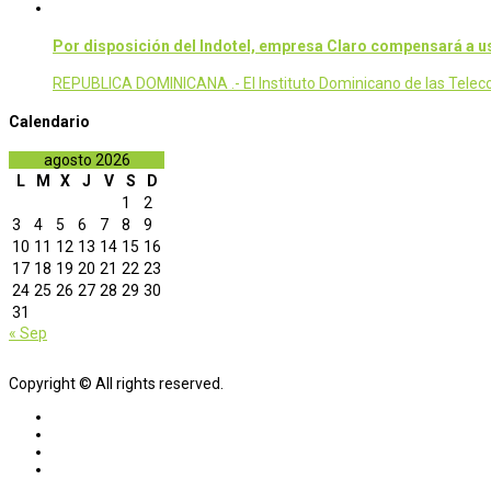
Por disposición del Indotel, empresa Claro compensará a us
REPUBLICA DOMINICANA .- El Instituto Dominicano de las Teleco
Calendario
agosto 2026
L
M
X
J
V
S
D
1
2
3
4
5
6
7
8
9
10
11
12
13
14
15
16
17
18
19
20
21
22
23
24
25
26
27
28
29
30
31
« Sep
Copyright © All rights reserved.