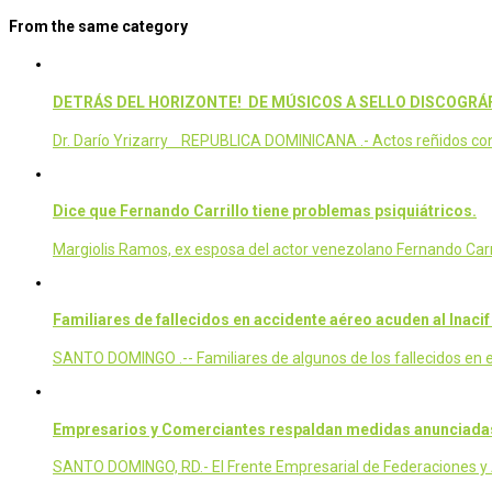
From the same category
DETRÁS DEL HORIZONTE! DE MÚSICOS A SELLO DISCOGRÁF
Dr. Darío Yrizarry REPUBLICA DOMINICANA .- Actos reñidos con 
Dice que Fernando Carrillo tiene problemas psiquiátricos.
Margiolis Ramos, ex esposa del actor venezolano Fernando Carrill
Familiares de fallecidos en accidente aéreo acuden al Inacif
SANTO DOMINGO .-- Familiares de algunos de los fallecidos en el
Empresarios y Comerciantes respaldan medidas anunciadas 
SANTO DOMINGO, RD.- El Frente Empresarial de Federaciones y 