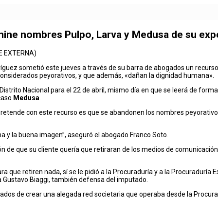
mine nombres Pulpo, Larva y Medusa de su exp
NTE EXTERNA)
íguez sometió este jueves a través de su barra de abogados un recurso
 considerados peyorativos, y que además, «dañan la dignidad humana».
istrito Nacional para el 22 de abril, mismo día en que se leerá de forma
 caso
Medusa
.
e pretende con este recurso es que se abandonen los nombres peyorativo
na y la buena imagen”, aseguró el abogado Franco Soto.
n de que su cliente quería que retiraran de los medios de comunicación
.
ra que retiren nada, sí se le pidió a la Procuraduría y a la Procuradur
o a Gustavo Biaggi, también defensa del imputado.
dos de crear una alegada red societaria que operaba desde la Procura