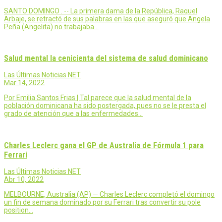
SANTO DOMINGO . -- La primera dama de la República, Raquel
Arbaje, se retractó de sus palabras en las que aseguró que Angela
Peña (Angelita) no trabajaba…
Salud mental la cenicienta del sistema de salud dominicano
Las Últimas Noticias NET
Mar 14, 2022
Por Emilia Santos Frias | Tal parece que la salud mental de la
población dominicana ha sido postergada, pues no se le presta el
grado de atención que a las enfermedades…
Charles Leclerc gana el GP de Australia de Fórmula 1 para
Ferrari
Las Últimas Noticias NET
Abr 10, 2022
MELBOURNE, Australia (AP) — Charles Leclerc completó el domingo
un fin de semana dominado por su Ferrari tras convertir su pole
position…