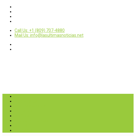
Call Us: +1 (809) 707-4880
Mail Us: info@lasultimasnoticias.net
Inicio
Nacionales
Internacionales
Deportes
Política
Entretenimientos
Opinión
Contactar