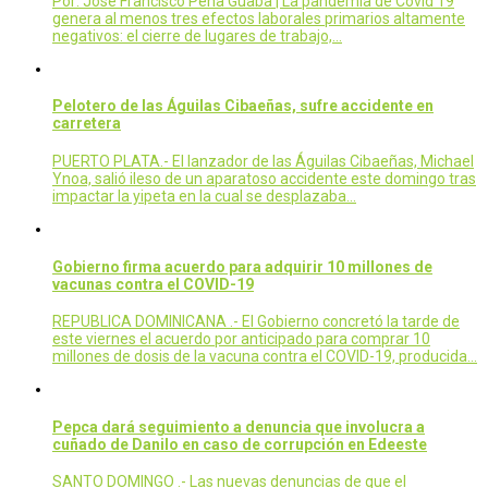
Por: José Francisco Peña Guaba | La pandemia de Covid 19
genera al menos tres efectos laborales primarios altamente
negativos: el cierre de lugares de trabajo,…
Pelotero de las Águilas Cibaeñas, sufre accidente en
carretera
PUERTO PLATA.- El lanzador de las Águilas Cibaeñas, Michael
Ynoa, salió ileso de un aparatoso accidente este domingo tras
impactar la yipeta en la cual se desplazaba…
Gobierno firma acuerdo para adquirir 10 millones de
vacunas contra el COVID-19
REPUBLICA DOMINICANA .- El Gobierno concretó la tarde de
este viernes el acuerdo por anticipado para comprar 10
millones de dosis de la vacuna contra el COVID-19, producida…
Pepca dará seguimiento a denuncia que involucra a
cuñado de Danilo en caso de corrupción en Edeeste
SANTO DOMINGO .- Las nuevas denuncias de que el