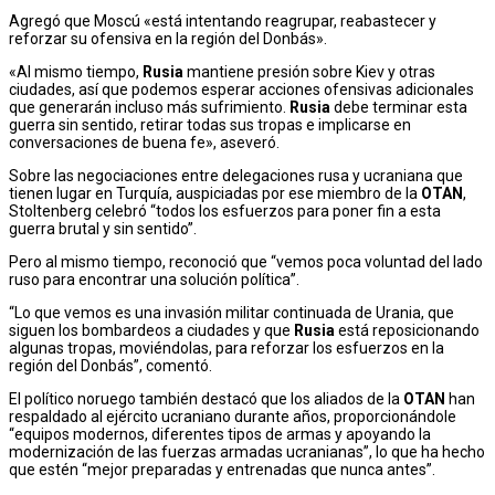
Agregó que Moscú «está intentando reagrupar, reabastecer y
reforzar su ofensiva en la región del Donbás».
«Al mismo tiempo,
Rusia
mantiene presión sobre Kiev y otras
ciudades, así que podemos esperar acciones ofensivas adicionales
que generarán incluso más sufrimiento.
Rusia
debe terminar esta
guerra sin sentido, retirar todas sus tropas e implicarse en
conversaciones de buena fe», aseveró.
Sobre las negociaciones entre delegaciones rusa y ucraniana que
tienen lugar en Turquía, auspiciadas por ese miembro de la
OTAN
,
Stoltenberg celebró “todos los esfuerzos para poner fin a esta
guerra brutal y sin sentido”.
Pero al mismo tiempo, reconoció que “vemos poca voluntad del lado
ruso para encontrar una solución política”.
“Lo que vemos es una invasión militar continuada de Urania, que
siguen los bombardeos a ciudades y que
Rusia
está reposicionando
algunas tropas, moviéndolas, para reforzar los esfuerzos en la
región del Donbás”, comentó.
El político noruego también destacó que los aliados de la
OTAN
han
respaldado al ejército ucraniano durante años, proporcionándole
“equipos modernos, diferentes tipos de armas y apoyando la
modernización de las fuerzas armadas ucranianas”, lo que ha hecho
que estén “mejor preparadas y entrenadas que nunca antes”.