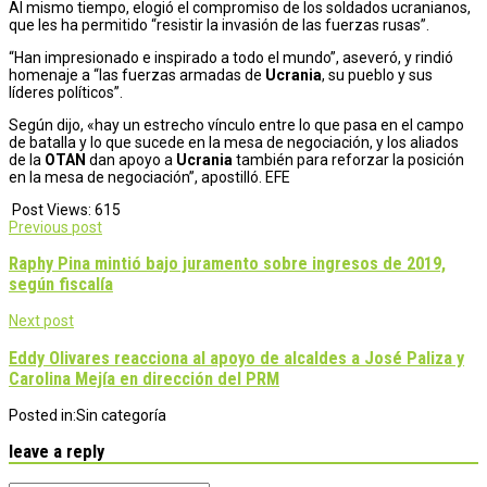
Al mismo tiempo, elogió el compromiso de los soldados ucranianos,
que les ha permitido “resistir la invasión de las fuerzas rusas”.
“Han impresionado e inspirado a todo el mundo”, aseveró, y rindió
homenaje a “las fuerzas armadas de
Ucrania
, su pueblo y sus
líderes políticos”.
Según dijo, «hay un estrecho vínculo entre lo que pasa en el campo
de batalla y lo que sucede en la mesa de negociación, y los aliados
de la
OTAN
dan apoyo a
Ucrania
también para reforzar la posición
en la mesa de negociación”, apostilló. EFE
Post Views:
615
Post
Previous post
navigation
Raphy Pina mintió bajo juramento sobre ingresos de 2019,
según fiscalía
Next post
Eddy Olivares reacciona al apoyo de alcaldes a José Paliza y
Carolina Mejía en dirección del PRM
Posted in:
Sin categoría
leave a reply