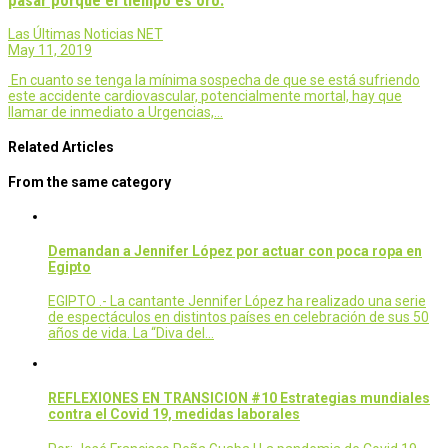
pasar porque el tiempo es oro.
Las Últimas Noticias NET
May 11, 2019
En cuanto se tenga la mínima sospecha de que se está sufriendo
este accidente cardiovascular, potencialmente mortal, hay que
llamar de inmediato a Urgencias,…
Related Articles
From the same category
Demandan a Jennifer López por actuar con poca ropa en
Egipto
EGIPTO .- La cantante Jennifer López ha realizado una serie
de espectáculos en distintos países en celebración de sus 50
años de vida. La “Diva del…
REFLEXIONES EN TRANSICION #10 Estrategias mundiales
contra el Covid 19, medidas laborales