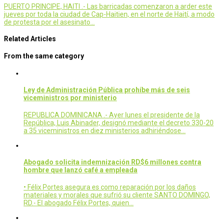
PUERTO PRINCIPE, HAITI .- Las barricadas comenzaron a arder este
jueves por toda la ciudad de Cap-Haitien, en el norte de Haití, a modo
de protesta por el asesinato…
Related Articles
From the same category
Ley de Administración Pública prohíbe más de seis
viceministros por ministerio
REPUBLICA DOMINICANA .- Ayer lunes el presidente de la
República, Luis Abinader, designó mediante el decreto 330-20
a 35 viceministros en diez ministerios adhiriéndose…
Abogado solicita indemnización RD$6 millones contra
hombre que lanzó café a empleada
• Félix Portes asegura es como reparación por los daños
materiales y morales que sufrió su cliente SANTO DOMINGO,
RD.- El abogado Félix Portes, quien…