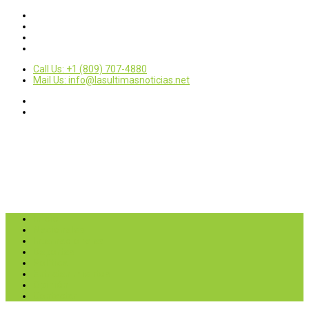
Call Us: +1 (809) 707-4880
Mail Us: info@lasultimasnoticias.net
Inicio
Nacionales
Internacionales
Deportes
Política
Entretenimientos
Opinión
Contactar