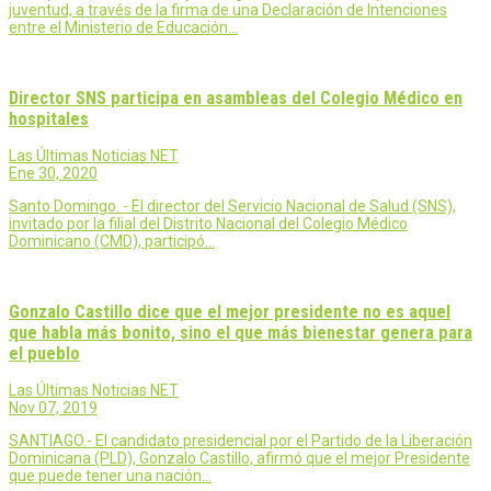
juventud, a través de la firma de una Declaración de Intenciones
entre el Ministerio de Educación…
Director SNS participa en asambleas del Colegio Médico en
hospitales
Las Últimas Noticias NET
Ene 30, 2020
Santo Domingo. - El director del Servicio Nacional de Salud (SNS),
invitado por la filial del Distrito Nacional del Colegio Médico
Dominicano (CMD), participó…
Gonzalo Castillo dice que el mejor presidente no es aquel
que habla más bonito, sino el que más bienestar genera para
el pueblo
Las Últimas Noticias NET
Nov 07, 2019
SANTIAGO.- El candidato presidencial por el Partido de la Liberación
Dominicana (PLD), Gonzalo Castillo, afirmó que el mejor Presidente
que puede tener una nación…