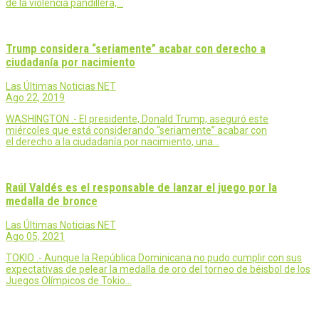
de la violencia pandillera,…
Trump considera “seriamente” acabar con derecho a
ciudadanía por nacimiento
Las Últimas Noticias NET
Ago 22, 2019
WASHINGTON .- El presidente, Donald Trump, aseguró este
miércoles que está considerando “seriamente” acabar con
el derecho a la ciudadanía por nacimiento, una…
Raúl Valdés es el responsable de lanzar el juego por la
medalla de bronce
Las Últimas Noticias NET
Ago 05, 2021
TOKIO .- Aunque la República Dominicana no pudo cumplir con sus
expectativas de pelear la medalla de oro del torneo de béisbol de los
Juegos Olímpicos de Tokio…