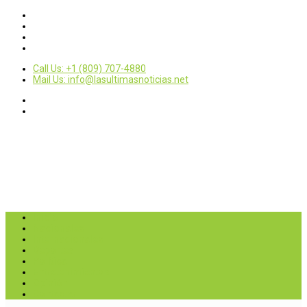
Call Us: +1 (809) 707-4880
Mail Us: info@lasultimasnoticias.net
Inicio
Nacionales
Internacionales
Deportes
Política
Entretenimientos
Opinión
Contactar