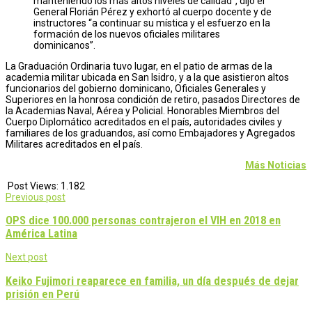
manteniendo los más altos niveles de calidad”, dijo el
General Florián Pérez y exhortó al cuerpo docente y de
instructores “a continuar su mística y el esfuerzo en la
formación de los nuevos oficiales militares
dominicanos”.
La Graduación Ordinaria tuvo lugar, en el patio de armas de la
academia militar ubicada en San Isidro, y a la que asistieron altos
funcionarios del gobierno dominicano, Oficiales Generales y
Superiores en la honrosa condición de retiro, pasados Directores de
la Academias Naval, Aérea y Policial. Honorables Miembros del
Cuerpo Diplomático acreditados en el país, autoridades civiles y
familiares de los graduandos, así como Embajadores y Agregados
Militares acreditados en el país.
Más Noticias
Post Views:
1.182
Post
Previous post
navigation
OPS dice 100.000 personas contrajeron el VIH en 2018 en
América Latina
Next post
Keiko Fujimori reaparece en familia, un día después de dejar
prisión en Perú