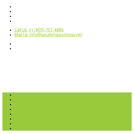
Call Us: +1 (809) 707-4880
Mail Us: info@lasultimasnoticias.net
Inicio
Nacionales
Internacionales
Deportes
Política
Entretenimientos
Opinión
Contactar