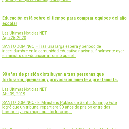
Educación está sobre el tiempo para comprar equipos del año
escolar
Las Últimas Noticias NET
Ago 25, 2020
SANTO DOMINGO .- Tras una larga espera y período de
incertidumbre en la comunidad educativa nacional, finalmente ayer
el ministro de Educación informó que el…
90 años de prisión distribuyen a tres personas que
torturaron, quemaron y provocaron muerte a prestamista.
Las Últimas Noticias NET
Abr 09, 2019
SANTO DOMINGO.- El Ministerio Público de Santo Domingo Este
logró que un tribunal repartiera 90 años de prisión entre dos
hombres y una mujer que torturaron,…