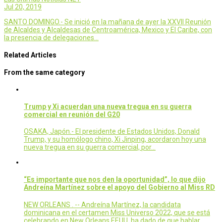
Jul 20, 2019
SANTO DOMINGO.- Se inició en la mañana de ayer la XXVII Reunión
de Alcaldes y Alcaldesas de Centroamérica, Mexico y El Caribe, con
la presencia de delegaciones…
Related Articles
From the same category
Trump y Xi acuerdan una nueva tregua en su guerra
comercial en reunión del G20
OSAKA, Japón.- El presidente de Estados Unidos, Donald
Trump, y su homólogo chino, Xi Jinping, acordaron hoy una
nueva tregua en su guerra comercial, por…
“Es importante que nos den la oportunidad”, lo que dijo
Andreína Martínez sobre el apoyo del Gobierno al Miss RD
NEW ORLEANS . -- Andreína Martínez, la candidata
dominicana en el certamen Miss Universo 2022, que se está
celebrando en New Orleans EEUU, ha dado de que hablar…