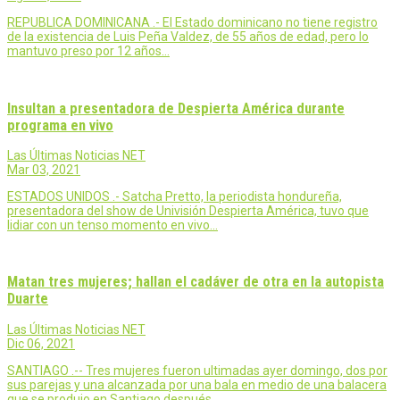
REPUBLICA DOMINICANA .- El Estado dominicano no tiene registro
de la existencia de Luis Peña Valdez, de 55 años de edad, pero lo
mantuvo preso por 12 años…
Insultan a presentadora de Despierta América durante
programa en vivo
Las Últimas Noticias NET
Mar 03, 2021
ESTADOS UNIDOS .- Satcha Pretto, la periodista hondureña,
presentadora del show de Univisión Despierta América, tuvo que
lidiar con un tenso momento en vivo…
Matan tres mujeres; hallan el cadáver de otra en la autopista
Duarte
Las Últimas Noticias NET
Dic 06, 2021
SANTIAGO .-- Tres mujeres fueron ultimadas ayer domingo, dos por
sus parejas y una alcanzada por una bala en medio de una balacera
que se produjo en Santiago después…