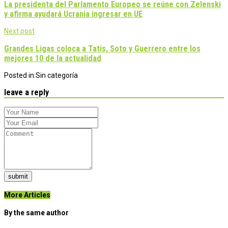
navigation
La presidenta del Parlamento Europeo se reúne con Zelenski
y afirma ayudará Ucrania ingresar en UE
Next post
Grandes Ligas coloca a Tatis, Soto y Guerrero entre los
mejores 10 de la actualidad
Posted in:
Sin categoría
leave a reply
submit
More Articles
By the same author