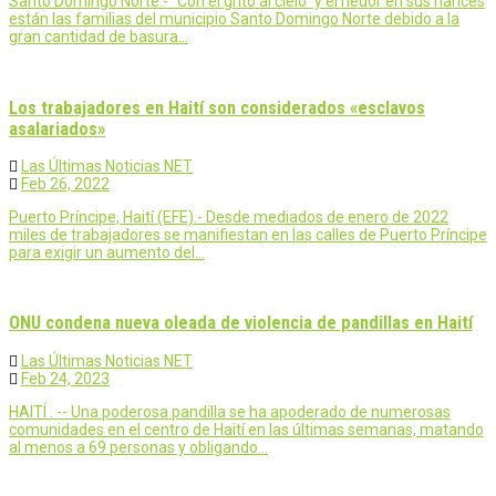
Santo Domingo Norte.- “Con el grito al cielo” y el hedor en sus narices
están las familias del municipio Santo Domingo Norte debido a la
gran cantidad de basura…
Los trabajadores en Haití son considerados «esclavos
asalariados»
Las Últimas Noticias NET
Feb 26, 2022
Puerto Príncipe, Haití (EFE).- Desde mediados de enero de 2022
miles de trabajadores se manifiestan en las calles de Puerto Príncipe
para exigir un aumento del…
ONU condena nueva oleada de violencia de pandillas en Haití
Las Últimas Noticias NET
Feb 24, 2023
HAITÍ . -- Una poderosa pandilla se ha apoderado de numerosas
comunidades en el centro de Haití en las últimas semanas, matando
al menos a 69 personas y obligando…