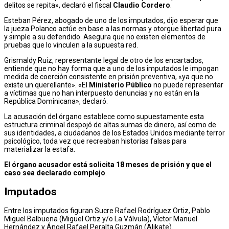
delitos se repita», declaró el fiscal
Claudio Cordero
.
Esteban Pérez, abogado de uno de los imputados, dijo esperar que
la jueza Polanco actúe en base a las normas y otorgue libertad pura
y simple a su defendido. Asegura que no existen elementos de
pruebas que lo vinculen a la supuesta red.
Grismaldy Ruiz, representante legal de otro de los encartados,
entiende que no hay forma que a uno de los imputados le impogan
medida de coerción consistente en prisión preventiva, «ya que no
existe un querellante». «El
Ministerio Público
no puede representar
a víctimas que no han interpuesto denuncias y no están en la
República Dominicana», declaró.
La acusación del órgano establece como supuestamente esta
estructura criminal despojó de altas sumas de dinero, así como de
sus identidades, a ciudadanos de los Estados Unidos mediante terror
psicológico, toda vez que recreaban historias falsas para
materializar la estafa.
El órgano acusador está solicita 18 meses de prisión y que el
caso sea declarado complejo
.
Imputados
Entre los imputados figuran Sucre Rafael Rodríguez Ortiz, Pablo
Miguel Balbuena (Miguel Ortiz y/o La Válvula), Víctor Manuel
Hernández y Ángel Rafael Peralta Guzmán (Alikate).