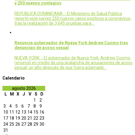
y 250 nuevos contagios
REPUBLICA DOMINICANA .- El Ministerio de Salud Pública
reportó este jueves 250 nuevos casos positivos a coronavirus,
tras la realización de 3,645 pruebas para…
Renuncia gobernador de Nueva York Andrew Cuomo tras
denuncias de acoso sexual
NUEVA YORK .- El gobernador de Nueva York, Andrew Cuomo,
renunció en medio de una avalancha de acusaciones de acoso
sexual, un año después de que fuera aclamado…
Calendario
agosto 2026
L
M
X
J
V
S
D
1
2
3
4
5
6
7
8
9
10
11
12
13
14
15
16
17
18
19
20
21
22
23
24
25
26
27
28
29
30
31