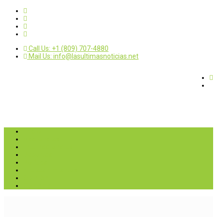
Call Us: +1 (809) 707-4880
Mail Us: info@lasultimasnoticias.net
Inicio
Nacionales
Internacionales
Deportes
Política
Entretenimientos
Opinión
Contactar