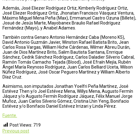
Además, José Eliezer Rodríguez Ortiz, Kimberly Rodríguez Ortiz,
José Eliezer Rodríguez Ortiz, Jhonatan Francisco Vásquez Ventura,
Máximo Miguel Mena Peña (Max), Emmanuel Castro Ozuna (Billete),
Josué de Jesús Marte, Mayobanex Braulio Rafael Rodríguez
Fernández (Mayo), y Anabel Adames.
También contra Genaro Antonio Hernández Caba (Moreno K5),
David Antonio Guzmán Javier, Winston Rafael Batista Brito, Jean
Carlos Rosa Vargas, William Hiche Cárdenas, Wilmer Abreu Durán,
Juan de Dios Martínez Brito, Salim Bautista Santana, Enrrique
Sánchez, Cedrik Sánchez Rodríguez, Carlos Daladier Silverio Cabral,
Ramón Tomás Camacho Tejada (Blood), José Efraín Mejía, Rubén
Ángel María Reynoso Rodríguez, Juan Carlos Belliard Uceta, Wilson
Núñez Rodríguez, José Oscar Peguero Martínez y William Alberto
Díaz Cruz.
Asimismo, son imputados Jonathan Yoelfri Peña Martínez, José
Estévez Then y/o Joel Estévez Mena, Willys Mena, Augusto Fermín
Jáquez y/o Augusto Fermín Rodríguez Jáquez, Félix Manuel Jorge
Muñoz, Juan Carlos Silverio Gómez, Cristina Lhin Yeng, Bonifacio
Estévez y/o Bonifacio Daniel Estévez Irrizari y Linda Pérez.
Fuente.
Post Views:
719
Post
Previous post