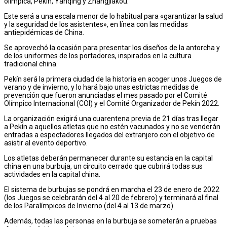
olímpica, Pekín, Yanqing y Zhangjiakou.
Este será a una escala menor de lo habitual para «garantizar la salud
y la seguridad de los asistentes», en línea con las medidas
antiepidémicas de China.
Se aprovechó la ocasión para presentar los diseños de la antorcha y
de los uniformes de los portadores, inspirados en la cultura
tradicional china.
Pekín será la primera ciudad de la historia en acoger unos Juegos de
verano y de invierno, y lo hará bajo unas estrictas medidas de
prevención que fueron anunciadas el mes pasado por el Comité
Olímpico Internacional (COI) y el Comité Organizador de Pekín 2022.
La organización exigirá una cuarentena previa de 21 días tras llegar
a Pekín a aquellos atletas que no estén vacunados y no se venderán
entradas a espectadores llegados del extranjero con el objetivo de
asistir al evento deportivo.
Los atletas deberán permanecer durante su estancia en la capital
china en una burbuja, un circuito cerrado que cubrirá todas sus
actividades en la capital china.
El sistema de burbujas se pondrá en marcha el 23 de enero de 2022
(los Juegos se celebrarán del 4 al 20 de febrero) y terminará al final
de los Paralímpicos de Invierno (del 4 al 13 de marzo).
Además, todas las personas en la burbuja se someterán a pruebas