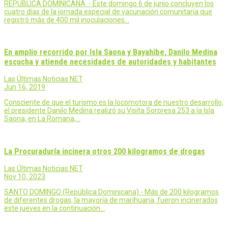
REPUBLICA DOMINICANA .- Este domingo 6 de junio concluyen los
cuatro días de la jornada especial de vacunación comunitaria que
registró más de 400 mil inoculaciones…
En amplio recorrido por Isla Saona y Bayahibe, Danilo Medina
escucha y atiende necesidades de autoridades y habitantes
Las Últimas Noticias NET
Jun 16, 2019
Consciente de que el turismo es la locomotora de nuestro desarrollo,
el presidente Danilo Medina realizó su Visita Sorpresa 253 a la Isla
Saona, en La Romana,…
La Procuraduría incinera otros 200 kilogramos de drogas
Las Últimas Noticias NET
Nov 10, 2023
SANTO DOMINGO (República Dominicana).- Más de 200 kilogramos
de diferentes drogas, la mayoría de marihuana, fueron incinerados
este jueves en la continuación…