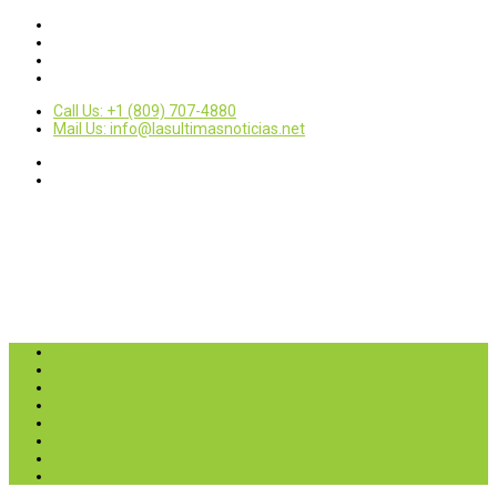
Call Us: +1 (809) 707-4880
Mail Us: info@lasultimasnoticias.net
Inicio
Nacionales
Internacionales
Deportes
Política
Entretenimientos
Opinión
Contactar