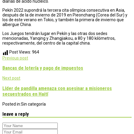
diarias de ácido nucleico.
Pekín 2022 supondrá la tercera cita olímpica consecutiva en Asia,
después de la de invierno de 2019 en Pieonchang (Corea del Sur) y
los de este verano en Tokio, y también la primera de invierno que
albergue China.
Los Juegos tendrán lugar en Pekín y las otras dos sedes
mencionadas, Yanqing y Zhangjiakou, a 80 y 180 kilómetros,
respectivamente, del centro de la capital china.
Post Views:
964
Post
Previous post
navigation
Bancas de lotería y pago de impuestos
Next post
Líder de pandilla amenaza con asesinar a misioneros
secuestrados en Haití
Posted in:
Sin categoría
leave a reply