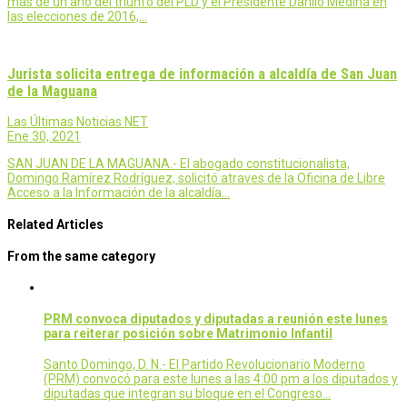
más de un año del triunfo del PLD y el Presidente Danilo Medina en
las elecciones de 2016,…
Jurista solicita entrega de información a alcaldía de San Juan
de la Maguana
Las Últimas Noticias NET
Ene 30, 2021
SAN JUAN DE LA MAGUANA.- El abogado constitucionalista,
Domingo Ramírez Rodríguez, solicitó atraves de la Oficina de Libre
Acceso a la Información de la alcaldía…
Related Articles
From the same category
PRM convoca diputados y diputadas a reunión este lunes
para reiterar posición sobre Matrimonio Infantil
Santo Domingo, D. N.- El Partido Revolucionario Moderno
(PRM) convocó para este lunes a las 4:00 pm a los diputados y
diputadas que integran su bloque en el Congreso…