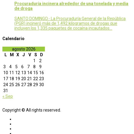
Procuraduría incinera alrededor de una tonelada y media
de droga
SANTO DOMINGO.- La Procuraduría General de la República
(PGR) incineró más de 1,492 kilogramos de drogas que
incluyen los 1,335 paquetes de cocaína incautados…
Calendario
agosto 2026
L
M
X
J
V
S
D
1
2
3
4
5
6
7
8
9
10
11
12
13
14
15
16
17
18
19
20
21
22
23
24
25
26
27
28
29
30
31
« Sep
Copyright © All rights reserved.