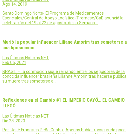
Ago 14, 2019
Santo Domingo Norte- El Programa de Medicamentos
Esenciales/Central de Apoyo Logístico (Promese/Cal) anunció la
celebración del 19 al 22 de agosto, de su Semana…
Murió la popular influencer Liliane Amorim tras someterse a
una liposucción
Las Últimas Noticias NET
Feb 05, 2021
BRASIL .- La conmoción sigue reinando entre los seguidores de la
conocida influencer brasileña Lilianne Amorin tras hacerse pública
su muere tras someterse a…
Reflexiones en el Cambio #1 EL IMPERIO CAYÓ… EL CAMBIO
LLEGÓ
Las Últimas Noticias NET
Dic 28, 2020
Por: José Francisco Peña Guaba | Apenas había transcurrido poco