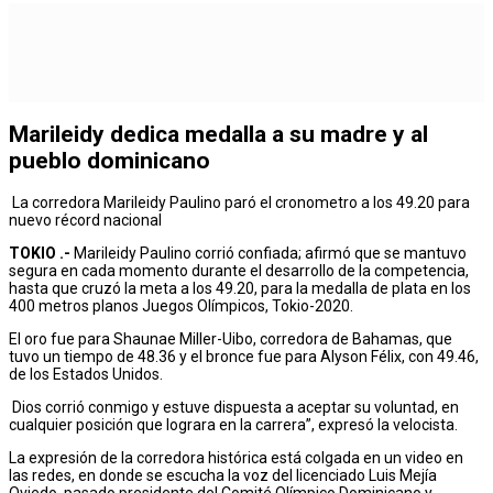
Marileidy dedica medalla a su madre y al
pueblo dominicano
La corredora Marileidy Paulino paró el cronometro a los 49.20 para
nuevo récord nacional
TOKIO .-
Marileidy Paulino corrió confiada; afirmó que se mantuvo
segura en cada momento durante el desarrollo de la competencia,
hasta que cruzó la meta a los 49.20, para la medalla de plata en los
400 metros planos Juegos Olímpicos, Tokio-2020.
El oro fue para Shaunae Miller-Uibo, corredora de Bahamas, que
tuvo un tiempo de 48.36 y el bronce fue para Alyson Félix, con 49.46,
de los Estados Unidos.
Dios corrió conmigo y estuve dispuesta a aceptar su voluntad, en
cualquier posición que lograra en la carrera”, expresó la velocista.
La expresión de la corredora histórica está colgada en un video en
las redes, en donde se escucha la voz del licenciado Luis Mejía
Oviedo, pasado presidente del Comité Olímpico Dominicano y