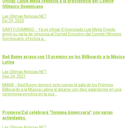
Oficial: Luisín Mejía renuncia a la presidencia del Comité
Olímpico Dominicano
Las Últimas Noticias NET
Dic 29, 2020
SANTO DOMINGO .- Ya es oficial. El licenciado Luis Mejía Oviedo
envió su carta de renuncia al Comité Ejecutivo del Comité Olímpico
Dominicano, efectiva a…
Bad Bunny arrasa con 10 premios en los Billboards a la Música
Latina
Las Últimas Noticias NET
Sep 24, 2021
MIAMI .- Bad Bunny dominó este jueves la gala de los Premios
Billboards a la Música Latina al alzarse con diez galardones en una
ceremonia emotiva en la que…
Promese/Cal celebrará “Semana Aniversaria” con varias
actividades.
Las Últimas Noticias NET