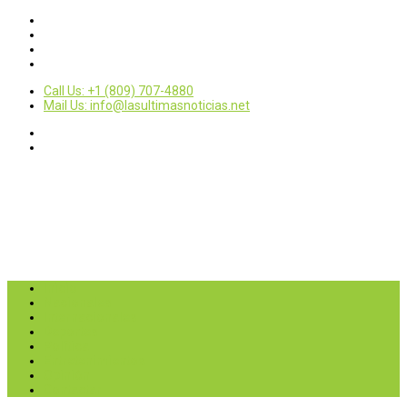
Call Us: +1 (809) 707-4880
Mail Us: info@lasultimasnoticias.net
Inicio
Nacionales
Internacionales
Deportes
Política
Entretenimientos
Opinión
Contactar