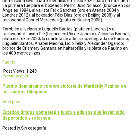
Dominicana lleva cuatro medallas en Tokio 2020, para un total de 11.
La primera fue para el boxeador Pedro Julio Nolasco (bronce en Los
Ángeles 1984), al vallista Félix Sánchez (oro en Atenas 2004 y
Londres 2012), al boxeador Félix Díaz (oro en Beijing 2008) y al
taekwondoí Gabriel Mercedes (plata en Beijing 2008).
También el velocista Luguelín Santos (plata en Londres) y al
taekwondoí Luisito Pié (bronce en Río de Janeiro); Zacarísa Bonnat,
plata en Tokio-2020; la cuarteta de atletismo, integrada de Paulino,
Luguelín Santos, Anabel Medina, Lidio Feliz y Alexander Ogando;
bronce de Crismery Santana en halterofilia y la plata de Paulino en
los 400 metros lizos.
Fuente.
Post Views:
1.248
Post
Previous post
navigation
Pueblo dominicano celebra victoria de Marileidy Paulino en
los Juegos Olímpicos
Next post
Estados Unidos someterá a juicio a adultos que hayan sido
deportados y retornen
Posted in:
Sin categoría