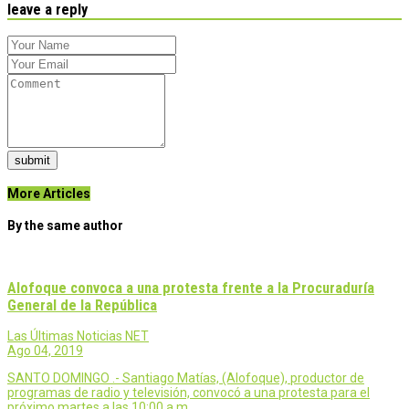
leave a reply
submit
More Articles
By the same author
Alofoque convoca a una protesta frente a la Procuraduría
General de la República
Las Últimas Noticias NET
Ago 04, 2019
SANTO DOMINGO .- Santiago Matías, (Alofoque), productor de
programas de radio y televisión, convocó a una protesta para el
próximo martes a las 10:00 a.m.…