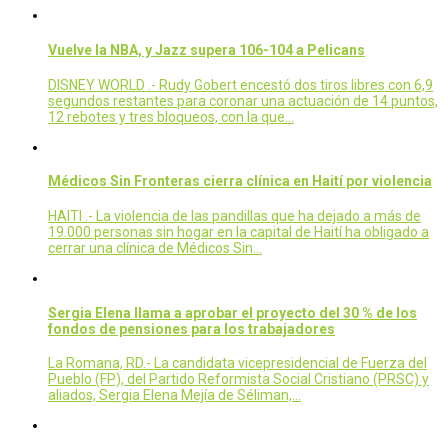
Vuelve la NBA, y Jazz supera 106-104 a Pelicans
DISNEY WORLD .- Rudy Gobert encestó dos tiros libres con 6,9
segundos restantes para coronar una actuación de 14 puntos,
12 rebotes y tres bloqueos, con la que…
Médicos Sin Fronteras cierra clínica en Haití por violencia
HAITI .- La violencia de las pandillas que ha dejado a más de
19.000 personas sin hogar en la capital de Haití ha obligado a
cerrar una clínica de Médicos Sin…
Sergia Elena llama a aprobar el proyecto del 30 % de los
fondos de pensiones para los trabajadores
La Romana, RD.- La candidata vicepresidencial de Fuerza del
Pueblo (FP), del Partido Reformista Social Cristiano (PRSC) y
aliados, Sergia Elena Mejía de Séliman,…