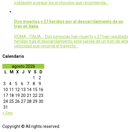
población a seguir los protocolos que recomienda…
Dos muertos y 27 heridos por el descarrilamiento de un
tren en Italia
ROMA , ITALIA .- Dos personas han muerto y 27 han resultado
heridas tras el descarrilamiento este jueves de un tren de alta
velocidad que recorría el trayecto…
Calendario
agosto 2026
L
M
X
J
V
S
D
1
2
3
4
5
6
7
8
9
10
11
12
13
14
15
16
17
18
19
20
21
22
23
24
25
26
27
28
29
30
31
« Sep
Copyright © All rights reserved.