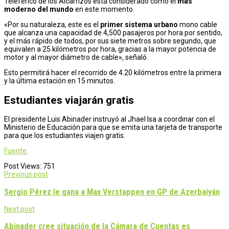
Teleférico de los Alcarrizos está considerado como el
más
moderno del mundo
en este momento.
«Por su naturaleza, este es el
primer sistema urbano
mono cable
que alcanza una capacidad de 4,500 pasajeros por hora por sentido,
y el más rápido de todos, por sus siete metros sobre segundo, que
equivalen a 25 kilómetros por hora, gracias a la mayor potencia de
motor y al mayor diámetro de cable», señaló.
Esto permitirá hacer el recorrido de 4.20 kilómetros entre la primera
y la última estación en 15 minutos.
Estudiantes viajarán gratis
El presidente Luis Abinader instruyó al Jhael Isa a coordinar con el
Ministerio de Educación para que se emita una tarjeta de transporte
para que los estudiantes viajen gratis.
Fuente.
Post Views:
751
Post
Previous post
navigation
Sergio Pérez le gana a Max Verstappen en GP de Azerbaiyán
Next post
Abinader cree situación de la Cámara de Cuentas es