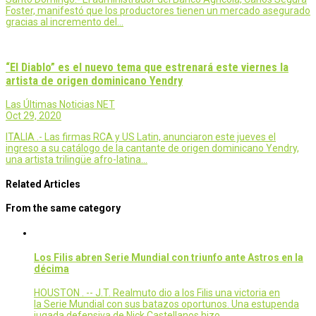
Foster, manifestó que los productores tienen un mercado asegurado
gracias al incremento del…
“El Diablo” es el nuevo tema que estrenará este viernes la
artista de origen dominicano Yendry
Las Últimas Noticias NET
Oct 29, 2020
ITALIA .- Las firmas RCA y US Latin, anunciaron este jueves el
ingreso a su catálogo de la cantante de origen dominicano Yendry,
una artista trilingüe afro-latina…
Related Articles
From the same category
Los Filis abren Serie Mundial con triunfo ante Astros en la
décima
HOUSTON . -- J.T. Realmuto dio a los Filis una victoria en
la Serie Mundial con sus batazos oportunos. Una estupenda
jugada defensiva de Nick Castellanos hizo…