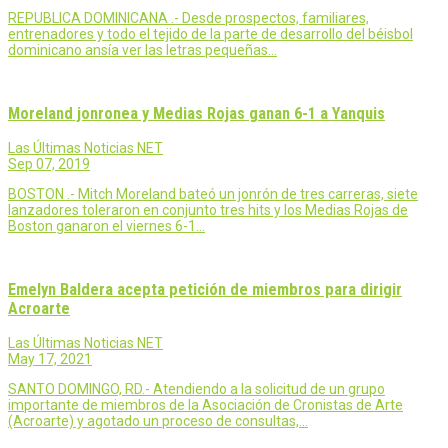
REPUBLICA DOMINICANA .- Desde prospectos, familiares,
entrenadores y todo el tejido de la parte de desarrollo del béisbol
dominicano ansía ver las letras pequeñas…
Moreland jonronea y Medias Rojas ganan 6-1 a Yanquis
Las Últimas Noticias NET
Sep 07, 2019
BOSTON .- Mitch Moreland bateó un jonrón de tres carreras, siete
lanzadores toleraron en conjunto tres hits y los Medias Rojas de
Boston ganaron el viernes 6-1…
Emelyn Baldera acepta petición de miembros para dirigir
Acroarte
Las Últimas Noticias NET
May 17, 2021
SANTO DOMINGO, RD.- Atendiendo a la solicitud de un grupo
importante de miembros de la Asociación de Cronistas de Arte
(Acroarte) y agotado un proceso de consultas,…