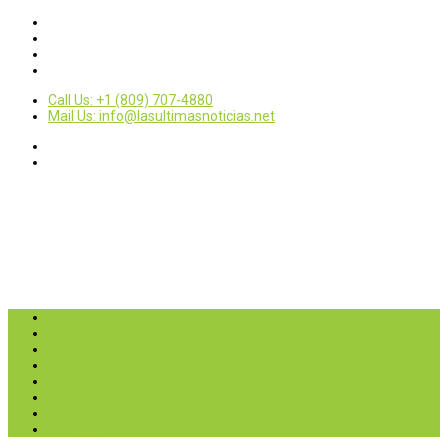
Call Us: +1 (809) 707-4880
Mail Us: info@lasultimasnoticias.net
Inicio
Nacionales
Internacionales
Deportes
Política
Entretenimientos
Opinión
Contactar