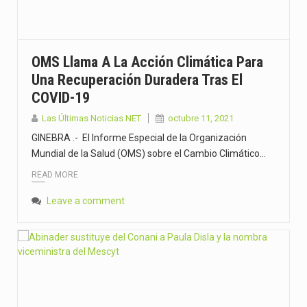
SANTO DOMINGO (República Dominicana).- Respondiendo a una solicitud de la Fiscalía…
Santo Domingo, RD. – En seguimiento a la estrategia “RD…
OMS Llama A La Acción Climática Para
Una Recuperación Duradera Tras El
SANTO DOMINGO, R. D.- Unidades de interdicción de la Dirección…
COVID-19
Santo Domingo, R.D.- La Oficina Para el Reordenamiento del Transporte…
Las Últimas Noticias NET
octubre 11, 2021
GINEBRA .- El Informe Especial de la Organización
Mundial de la Salud (OMS) sobre el Cambio Climático…
READ MORE
Leave a comment