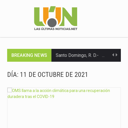
BREAKING NEWS
Santo Domingo, R. D.- Desafortunadamente el 64% de las informaciones…
Santo Domingo, R. D.– El Consejo Nacional de Promoción y…
DÍA:
11 DE OCTUBRE DE 2021
España. – El Servicio Nacional de Salud (SNS), la Universidad…
SANTO DOMINGO (República Dominicana).- El Primer Tribunal Colegiado del Distrito Nacional…
Santo Domingo, República Dominicana - El pasado sábado, el programa…
Santo Domingo, República Dominicana. — Kenia Lora, dirigente política y…