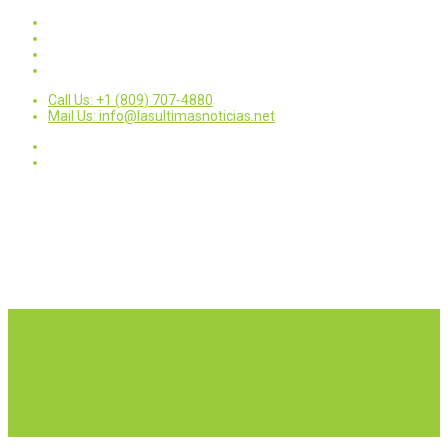
Call Us: +1 (809) 707-4880
Mail Us: info@lasultimasnoticias.net
Inicio
Nacionales
Internacionales
Deportes
Política
Entretenimientos
Opinión
Contactar