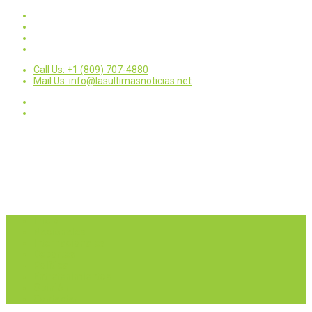
Call Us: +1 (809) 707-4880
Mail Us: info@lasultimasnoticias.net
Inicio
Nacionales
Internacionales
Deportes
Política
Entretenimientos
Opinión
Contactar